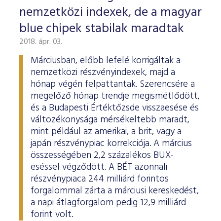
nemzetközi indexek, de a magyar
blue chipek stabilak maradtak
2018. ápr. 03.
Márciusban, előbb lefelé korrigáltak a
nemzetközi részvényindexek, majd a
hónap végén felpattantak. Szerencsére a
megelőző hónap trendje megismétlődött,
és a Budapesti Értéktőzsde visszaesése és
változékonysága mérsékeltebb maradt,
mint például az amerikai, a brit, vagy a
japán részvénypiac korrekciója. A március
összességében 2,2 százalékos BUX-
eséssel végződött. A BÉT azonnali
részvénypiaca 244 milliárd forintos
forgalommal zárta a márciusi kereskedést,
a napi átlagforgalom pedig 12,9 milliárd
forint volt.