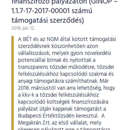
finanszírozó pályázaton (GINOP –
1.1.7-17-2017-00001 számú
támogatási szerződés)
2018. jún. 12.
A BÉT és az NGM által kötött támogatási
szerződésnek köszönhetően azon
vállalkozások, melyek gyors növekedési
potenciállal bírnak és nyitottak a
transzparens tőzsdei működésre, tőzsdei
felkészülésükhöz kapcsolódó szakmai és
anyagi támogatásra számíthatnak. Már
2018. márciustól van arra lehetőség, hogy
a kkv-k a tőzsdei felkészülésükhöz
kapcsolódó költségek finanszírozására
pályázat útján kapjanak támogatást a
Budapesti Értéktőzsdén keresztül. A
Megakrán Zrt. az első vállalat, mely