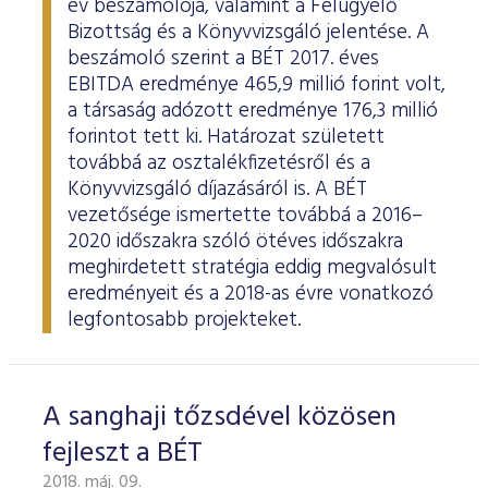
év beszámolója, valamint a Felügyelő
Bizottság és a Könyvvizsgáló jelentése. A
beszámoló szerint a BÉT 2017. éves
EBITDA eredménye 465,9 millió forint volt,
a társaság adózott eredménye 176,3 millió
forintot tett ki. Határozat született
továbbá az osztalékfizetésről és a
Könyvvizsgáló díjazásáról is. A BÉT
vezetősége ismertette továbbá a 2016–
2020 időszakra szóló ötéves időszakra
meghirdetett stratégia eddig megvalósult
eredményeit és a 2018-as évre vonatkozó
legfontosabb projekteket.
A sanghaji tőzsdével közösen
fejleszt a BÉT
2018. máj. 09.