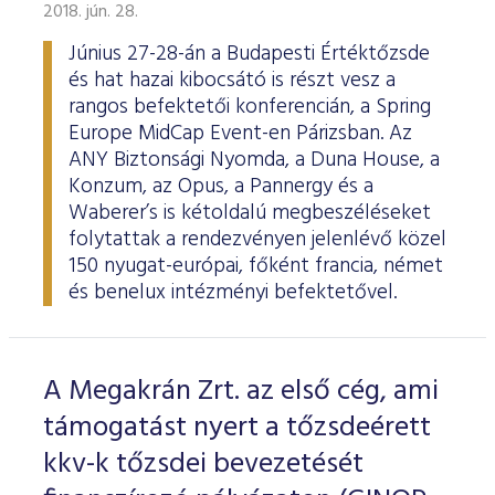
ESG Útmutató
2018. jún. 28.
Június 27-28-án a Budapesti Értéktőzsde
és hat hazai kibocsátó is részt vesz a
rangos befektetői konferencián, a Spring
Europe MidCap Event-en Párizsban. Az
ANY Biztonsági Nyomda, a Duna House, a
Konzum, az Opus, a Pannergy és a
Waberer’s is kétoldalú megbeszéléseket
folytattak a rendezvényen jelenlévő közel
150 nyugat-európai, főként francia, német
és benelux intézményi befektetővel.
A Megakrán Zrt. az első cég, ami
támogatást nyert a tőzsdeérett
kkv-k tőzsdei bevezetését