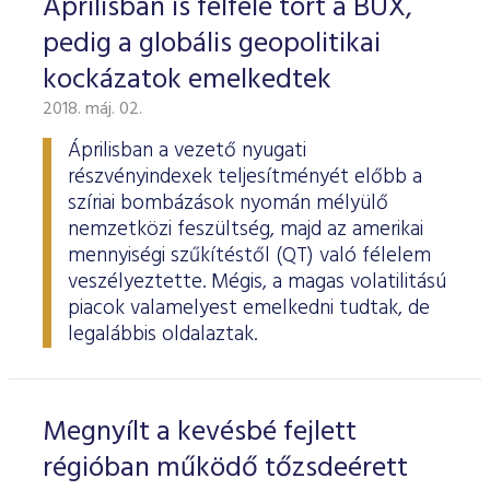
Áprilisban is felfelé tört a BUX,
pedig a globális geopolitikai
kockázatok emelkedtek
2018. máj. 02.
Áprilisban a vezető nyugati
részvényindexek teljesítményét előbb a
szíriai bombázások nyomán mélyülő
nemzetközi feszültség, majd az amerikai
mennyiségi szűkítéstől (QT) való félelem
veszélyeztette. Mégis, a magas volatilitású
piacok valamelyest emelkedni tudtak, de
legalábbis oldalaztak.
Megnyílt a kevésbé fejlett
régióban működő tőzsdeérett