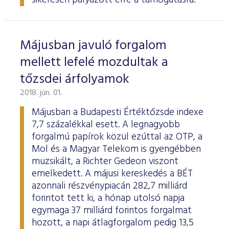
sikeresen pályázott erre a támogatásra.
Májusban javuló forgalom
mellett lefelé mozdultak a
tőzsdei árfolyamok
2018. jún. 01.
Májusban a Budapesti Értéktőzsde indexe
7,7 százalékkal esett. A legnagyobb
forgalmú papírok közül ezúttal az OTP, a
Mol és a Magyar Telekom is gyengébben
muzsikált, a Richter Gedeon viszont
emelkedett. A májusi kereskedés a BÉT
azonnali részvénypiacán 282,7 milliárd
forintot tett ki, a hónap utolsó napja
egymaga 37 milliárd forintos forgalmat
hozott, a napi átlagforgalom pedig 13,5