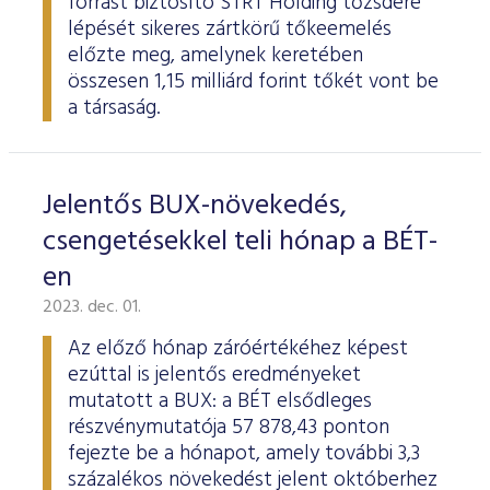
forrást biztosító STRT Holding tőzsdére
lépését sikeres zártkörű tőkeemelés
előzte meg, amelynek keretében
összesen 1,15 milliárd forint tőkét vont be
a társaság.
Jelentős BUX-növekedés,
csengetésekkel teli hónap a BÉT-
en
2023. dec. 01.
Az előző hónap záróértékéhez képest
ezúttal is jelentős eredményeket
mutatott a BUX: a BÉT elsődleges
részvénymutatója 57 878,43 ponton
fejezte be a hónapot, amely további 3,3
százalékos növekedést jelent októberhez