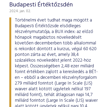
Budapesti Értéktőzsdén
2024. jan. 02.
Történelmi évet tudhat maga mögött a
Budapesti Értéktőzsde elsődleges
részvénymutatója, a BUX index: az előző
hónapok magabiztos növekedését
követően decemberben több alkalommal
is rekordot döntött a kurzus, végül 60 620
ponton zárta az évet, amely 38,4
százalékos növekedést jelent 2022-höz
képest. Összességében 2,48 ezer milliárd
forint értékben zajlott a kereskedés a BÉT-
en – ebből a decemberi részvényforgalom
279 milliárd forintot (Large In Scale (LIS)
waiver alatt kötött ügyletek nélkül 197
milliárd forint), tehát átlagosan napi 14,7
milliárd forintot (Large In Scale (LIS) waiver
alatt kötött ügyletek nélkül napi 10,4