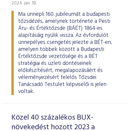
ESG Útmutató
2024. jan. 18.
Ma ünnepli 160. jubileumát a budapesti
tőzsdézés, amelynek története a Pesti
Áru- és Értéktőzsde (BÁÉT) 1864-es
alapításáig nyúlik vissza. Az évfordulót
ünnepélyes csengetés jelezte a BÉT-en,
amelyen többek között a Budapesti
Értéktőzsde vezetősége és a BÉT
stratégiai és üzleti döntéseinek
előkészítésért, megalapozásáért és
véleményezésért felelős Tőzsdei
Tanácsadó Testület képviselői is jelen
voltak.
Közel 40 százalékos BUX-
növekedést hozott 2023 a