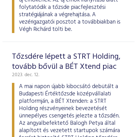
új elnökének. Az új elnök irányítása alatt
folytatódik a tőzsde piacfejlesztési
stratégiájának a végrehajtása. A
vezérigazgatói posztot a továbbiakban is
Végh Richárd tölti be.
Tőzsdére lépett a STRT Holding,
tovább bővül a BÉT Xtend piac
2023. dec. 12.
A mai napon újabb kibocsátó debütált a
Budapesti Értéktőzsde középvállalati
platformján, a BÉT Xtenden: a STRT
Holding részvényeinek bevezetését
ünnepélyes csengetés jelezte a tőzsdén.
Az angyalbefektető Balogh Petya által
alapított és vezetett startupok számára