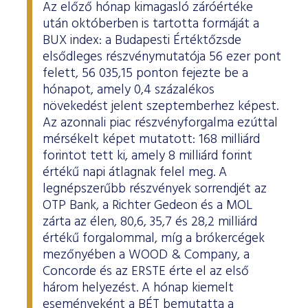
Az előző hónap kimagasló záróértéke
után októberben is tartotta formáját a
BUX index: a Budapesti Értéktőzsde
elsődleges részvénymutatója 56 ezer pont
felett, 56 035,15 ponton fejezte be a
hónapot, amely 0,4 százalékos
növekedést jelent szeptemberhez képest.
Az azonnali piac részvényforgalma ezúttal
mérsékelt képet mutatott: 168 milliárd
forintot tett ki, amely 8 milliárd forint
értékű napi átlagnak felel meg. A
legnépszerűbb részvények sorrendjét az
OTP Bank, a Richter Gedeon és a MOL
zárta az élen, 80,6, 35,7 és 28,2 milliárd
értékű forgalommal, míg a brókercégek
mezőnyében a WOOD & Company, a
Concorde és az ERSTE érte el az első
három helyezést. A hónap kiemelt
eseményeként a BÉT bemutatta a