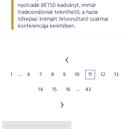
nyolcadik BÉT50 kiadványt, immár
tradicionálisnak tekinthető, a hazai
tőkepiac krémjét felvonultató szakmai
konferenciája keretében.
1
...
6
7
8
9
10
11
12
13
14
15
16
...
43