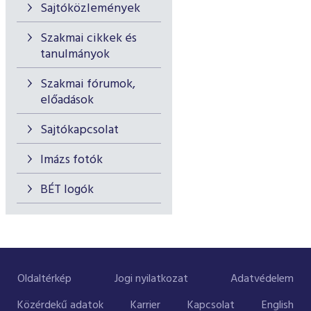
Sajtóközlemények
Szakmai cikkek és
tanulmányok
Szakmai fórumok,
előadások
Sajtókapcsolat
Imázs fotók
BÉT logók
Oldaltérkép
Jogi nyilatkozat
Adatvédelem
Közérdekű adatok
Karrier
Kapcsolat
English