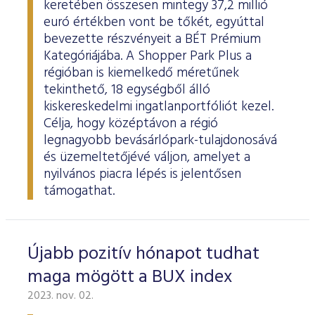
keretében összesen mintegy 37,2 millió
euró értékben vont be tőkét, egyúttal
bevezette részvényeit a BÉT Prémium
Kategóriájába. A Shopper Park Plus a
régióban is kiemelkedő méretűnek
tekinthető, 18 egységből álló
kiskereskedelmi ingatlanportfóliót kezel.
Célja, hogy középtávon a régió
legnagyobb bevásárlópark-tulajdonosává
és üzemeltetőjévé váljon, amelyet a
nyilvános piacra lépés is jelentősen
támogathat.
Újabb pozitív hónapot tudhat
maga mögött a BUX index
2023. nov. 02.