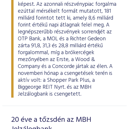
képest. Az azonnali részvénypiac forgalma
ezúttal mérsékelt formát mutatott, 181
milliárd forintot tett ki, amely 8,6 milliárd
forint értékű napi átlagnak felel meg. A
legnépszerűbb részvények sorrendjét az
OTP Bank, a MOL és a Richter Gedeon
zárta 91,8, 31,3 és 28,8 milliárd értékű
forgalommal, míg a brókercégek
mezőnyében az Erste, a Wood &
Company és a Concorde jártak az élen. A
novemberi hónap a csengetések terén is
aktív volt: a Shopper Park Plus, a
Biggeorge REIT Nyrt. és az MBH
Jelzálogbank is csengetett.
20 éve a tőzsdén az MBH