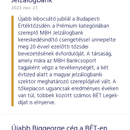
Jelzálogbank
2023. nov. 27.
Újabb kibocsátó jubilál a Budapesti
Értéktőzsdén: a Prémium kategóriában
szereplő MBH Jelzálogbank
kereskedésindító csengetéssel ünnepelte
meg 20 évvel ezelőtti tőzsdei
bevezetésének évfordulóját. A társaság,
amely mára az MBH Bankcsoport
tagjaként végzi a tevékenységét, a két
évtized alatt a magyar jelzálogbanki
szektor meghatározó szereplőjévé vált. A
tőkepiacon ugyancsak eredményes éveken
van túl, többek között számos BÉT Legek-
díjat is elnyerve.
Újabb Biggeorge cég a BÉT-en