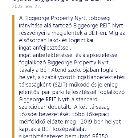
2023. nov. 22.
A Biggeorge Property Nyrt. többségi
irányítása alá tartozó Biggeorge REIT Nyrt.
részvényei is megjelentek a BÉT-en. Míg az
elsősorban lakó- és logisztikai
ingatlanfejlesztéssel,
ingatlanbefektetéssel és alapkezeléssel
foglalkozó Biggeorge Property Nyrt.
tavaly a BÉT Xtend szekciójában foglalt
helyet, a szabályozott ingatlanbefektetési
társaságként (SZIT) működő és jelenleg
jelentős ipari parki fejlesztéssel foglalkozó
Biggeorge REIT Nyrt. a standard
szekcióban debütált. A két társaság
tőzsdei bevezetését több tőkepiaci
mérföldkő előzte meg - 2019-ben helyet
kaptak a BÉT középvállalati
sikertörténeteket bemutató BÉT50