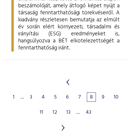
beszámolóját, amely átfogó képet nyújt a
társaság fenntarthatósági törekvéseiről. A
kiadvány részletesen bemutatja az elmúlt
év során elért környezeti, társadalmi és
irányítási (ESG) eredményeket is,
hangsúlyozva a BÉT elkötelezettségét a
fenntarthatóság iránt.
1
...
3
4
5
6
7
8
9
10
11
12
13
...
43