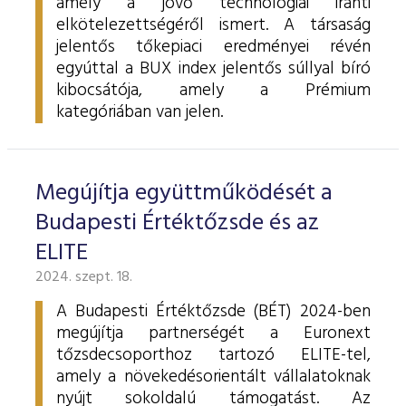
amely a jövő technológiái iránti
elkötelezettségéről ismert. A társaság
jelentős tőkepiaci eredményei révén
egyúttal a BUX index jelentős súllyal bíró
kibocsátója, amely a Prémium
kategóriában van jelen.
Megújítja együttműködését a
Budapesti Értéktőzsde és az
ELITE
2024. szept. 18.
A Budapesti Értéktőzsde (BÉT) 2024-ben
megújítja partnerségét a Euronext
tőzsdecsoporthoz tartozó ELITE-tel,
amely a növekedésorientált vállalatoknak
nyújt sokoldalú támogatást. Az