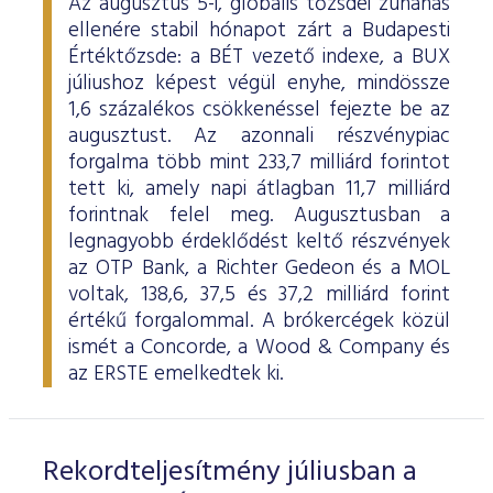
Az augusztus 5-i, globális tőzsdei zuhanás
ellenére stabil hónapot zárt a Budapesti
Értéktőzsde: a BÉT vezető indexe, a BUX
júliushoz képest végül enyhe, mindössze
1,6 százalékos csökkenéssel fejezte be az
augusztust. Az azonnali részvénypiac
forgalma több mint 233,7 milliárd forintot
tett ki, amely napi átlagban 11,7 milliárd
forintnak felel meg. Augusztusban a
legnagyobb érdeklődést keltő részvények
az OTP Bank, a Richter Gedeon és a MOL
voltak, 138,6, 37,5 és 37,2 milliárd forint
értékű forgalommal. A brókercégek közül
ismét a Concorde, a Wood & Company és
az ERSTE emelkedtek ki.
Rekordteljesítmény júliusban a