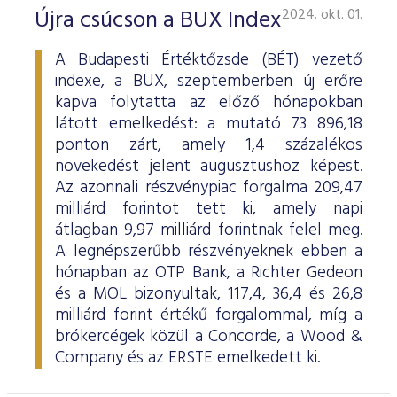
ESG Útmutató
Újra csúcson a BUX Index
2024. okt. 01.
A Budapesti Értéktőzsde (BÉT) vezető
indexe, a BUX, szeptemberben új erőre
kapva folytatta az előző hónapokban
látott emelkedést: a mutató 73 896,18
ponton zárt, amely 1,4 százalékos
növekedést jelent augusztushoz képest.
Az azonnali részvénypiac forgalma 209,47
milliárd forintot tett ki, amely napi
átlagban 9,97 milliárd forintnak felel meg.
A legnépszerűbb részvényeknek ebben a
hónapban az OTP Bank, a Richter Gedeon
és a MOL bizonyultak, 117,4, 36,4 és 26,8
milliárd forint értékű forgalommal, míg a
brókercégek közül a Concorde, a Wood &
Company és az ERSTE emelkedett ki.