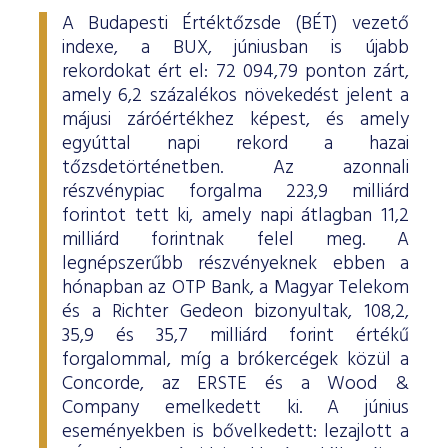
A Budapesti Értéktőzsde (BÉT) vezető
indexe, a BUX, júniusban is újabb
rekordokat ért el: 72 094,79 ponton zárt,
amely 6,2 százalékos növekedést jelent a
májusi záróértékhez képest, és amely
egyúttal napi rekord a hazai
tőzsdetörténetben. Az azonnali
részvénypiac forgalma 223,9 milliárd
forintot tett ki, amely napi átlagban 11,2
milliárd forintnak felel meg. A
legnépszerűbb részvényeknek ebben a
hónapban az OTP Bank, a Magyar Telekom
és a Richter Gedeon bizonyultak, 108,2,
35,9 és 35,7 milliárd forint értékű
forgalommal, míg a brókercégek közül a
Concorde, az ERSTE és a Wood &
Company emelkedett ki. A június
eseményekben is bővelkedett: lezajlott a