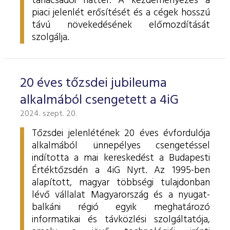
tanácsadói háttér. A kezdeményezés a
piaci jelenlét erősítését és a cégek hosszú
távú növekedésének előmozdítását
szolgálja.
20 éves tőzsdei jubileuma
alkalmából csengetett a 4iG
2024. szept. 20.
Tőzsdei jelenlétének 20 éves évfordulója
alkalmából ünnepélyes csengetéssel
indította a mai kereskedést a Budapesti
Értéktőzsdén a 4iG Nyrt. Az 1995-ben
alapított, magyar többségi tulajdonban
lévő vállalat Magyarország és a nyugat-
balkáni régió egyik meghatározó
informatikai és távközlési szolgáltatója,