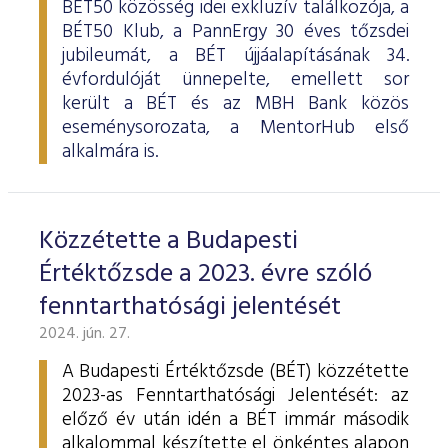
BÉT50 közösség idei exkluzív találkozója, a
BÉT50 Klub, a PannErgy 30 éves tőzsdei
jubileumát, a BÉT újjáalapításának 34.
évfordulóját ünnepelte, emellett sor
került a BÉT és az MBH Bank közös
eseménysorozata, a MentorHub első
alkalmára is.
Közzétette a Budapesti
Értéktőzsde a 2023. évre szóló
fenntarthatósági jelentését
2024. jún. 27.
A Budapesti Értéktőzsde (BÉT) közzétette
2023-as Fenntarthatósági Jelentését: az
előző év után idén a BÉT immár második
alkalommal készítette el önkéntes alapon