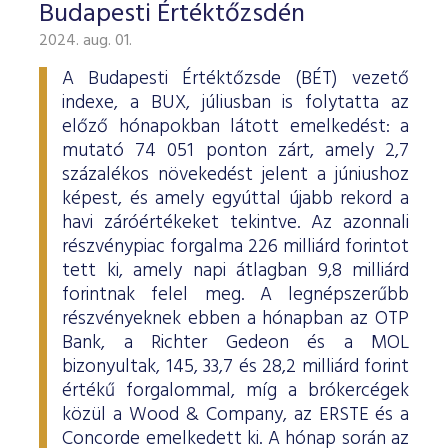
Budapesti Értéktőzsdén
2024. aug. 01.
A Budapesti Értéktőzsde (BÉT) vezető
indexe, a BUX, júliusban is folytatta az
előző hónapokban látott emelkedést: a
mutató 74 051 ponton zárt, amely 2,7
százalékos növekedést jelent a júniushoz
képest, és amely egyúttal újabb rekord a
havi záróértékeket tekintve. Az azonnali
részvénypiac forgalma 226 milliárd forintot
tett ki, amely napi átlagban 9,8 milliárd
forintnak felel meg. A legnépszerűbb
részvényeknek ebben a hónapban az OTP
Bank, a Richter Gedeon és a MOL
bizonyultak, 145, 33,7 és 28,2 milliárd forint
értékű forgalommal, míg a brókercégek
közül a Wood & Company, az ERSTE és a
Concorde emelkedett ki. A hónap során az