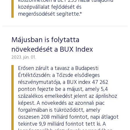
köszönhetően a BÉT 255 hazai tulajdonú
középvállalat fejlődését és
megerősödését segítette.*
Májusban is folytatta
növekedését a BUX Index
2023. jún. 01.
Erősen zárult a tavasz a Budapesti
Értéktőzsdén: a Tőzsde elsődleges
részvénymutatója, a BUX index 47 262
ponton fejezte be a májust, amely 5,4
százalékos emelkedést jelent az áprilishoz
képest. A növekedés az azonnali piac
forgalmában is tükröződött, amely
összesen 208 milliárd forintot, napi átlagot
tekintve 9,9 milliárd forintot tett ki. A