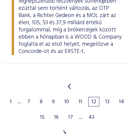
legnépszerűbb részvények sorrendjében
ezúttal sem történt változás, az OTP
Bank, a Richter Gedeon és a MOL zárt az
élen, 105, 53 és 37,9 milliárd értékű
forgalommal, míg a brókercégek között
ebben a hónapban is a WOOD & Company
foglalta el az első helyet, megelőzve a
Concorde-ot és az ERSTE-t.
1
...
7
8
9
10
11
12
13
14
15
16
17
...
43