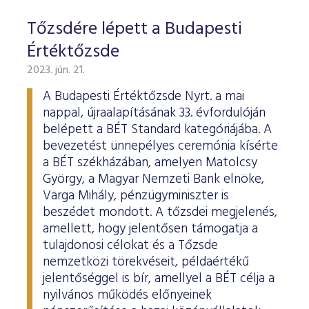
Tőzsdére lépett a Budapesti
Értéktőzsde
2023. jún. 21.
A Budapesti Értéktőzsde Nyrt. a mai
nappal, újraalapításának 33. évfordulóján
belépett a BÉT Standard kategóriájába. A
bevezetést ünnepélyes ceremónia kísérte
a BÉT székházában, amelyen Matolcsy
György, a Magyar Nemzeti Bank elnöke,
Varga Mihály, pénzügyminiszter is
beszédet mondott. A tőzsdei megjelenés,
amellett, hogy jelentősen támogatja a
tulajdonosi célokat és a Tőzsde
nemzetközi törekvéseit, példaértékű
jelentőséggel is bír, amellyel a BÉT célja a
nyilvános működés előnyeinek