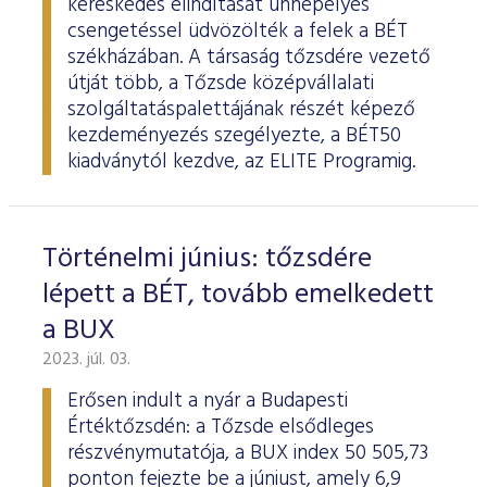
kereskedés elindítását ünnepélyes
csengetéssel üdvözölték a felek a BÉT
székházában. A társaság tőzsdére vezető
útját több, a Tőzsde középvállalati
szolgáltatáspalettájának részét képező
kezdeményezés szegélyezte, a BÉT50
kiadványtól kezdve, az ELITE Programig.
Történelmi június: tőzsdére
lépett a BÉT, tovább emelkedett
a BUX
2023. júl. 03.
Erősen indult a nyár a Budapesti
Értéktőzsdén: a Tőzsde elsődleges
részvénymutatója, a BUX index 50 505,73
ponton fejezte be a júniust, amely 6,9