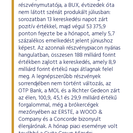
részvénymutatója, a BUX, évtizedek óta
nem látott szériát produkált júliusban:
sorozatban 13 kereskedési napot zárt
pozitív értékkel, majd végül 53 375,9
ponton fejezte be a hónapot, amely 5,7
százalékos emelkedést jelent júniushoz
képest. Az azonnali részvénypiacon nyárias
hangulatban, összesen 188 milliárd forint
értékben zajlott a kereskedés, amely 8,9
milliárd forint értékű napi átlagnak felel
meg. A legnépszerűbb részvények
sorrendjében nem történt változás, az
OTP Bank, a MOL és a Richter Gedeon zárt
az élen, 100,9, 45,1 és 29,9 milliárd értékű
forgalommal, még a brókercégek
mezőnyében az ERSTE, a WOOD &
Company és a Concorde bizonyult
élenjárónak. A hónap piaci eseménye volt