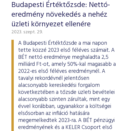
Budapesti Értéktőzsde: Nettó-
eredmény növekedés a nehéz
üzleti környezet ellenére
2023. szept. 29.
A Budapesti Értéktőzsde a mai napon
tette közzé 2023 első féléves számait. A
BÉT nettó eredménye meghaladta 2,5
milliárd Ft-ot, amely 50%-kal magasabb a
2022-es első féléves eredménynél. A
tavalyi rekordévnél jelentősen
alacsonyabb kereskedési forgalom
következtében a tőzsde üzleti bevételei
alacsonyabb szinten zárultak, mint egy
évvel korábban, ugyanakkor a költségei
elsősorban az infláció hatására
megemelkedtek 2023-ra. A BÉT pénzügyi
eredményének és a KELER Csoport első