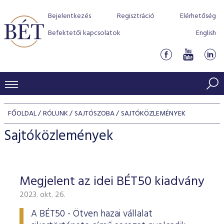
Bejelentkezés
Regisztráció
Elérhetőség
Befektetői kapcsolatok
English
KERESKEDÉSI ADATOK
FŐOLDAL
RÓLUNK
SAJTÓSZOBA
SAJTÓKÖZLEMÉNYEK
INDEXEK
BEFEKTETŐK
Sajtóközlemények
Részvényindexek
Piaci forgalom
Termékcsoportok
KIBOCSÁTÓK
Kötvényindexek
Kedvenc instrumentumok
Szabályozás
Indexek
Részvény és vállalati kötvény tőzsdei bevezetését támoga
Megjelent az idei BÉT50 kiadvány
TŐZSDETAGOK
Jelzáloglevél indexek
program
Azonnali Piac
Alkalmazott díjstruktúra
BÉT szabályzatok
Részvény szekció
2023. okt. 26.
Tőzsdetagok, üzletkötők
VENDOROK
Vállalati kötvény indexek
Származékos piac
BÉT Xtend - Részvénypiac egyszerűen
Részvények
Elszámolás
Befektetővédelem
Hitelpapír szekció
A BÉT50 - Ötven hazai vállalat
Útmutató a taggá váláshoz