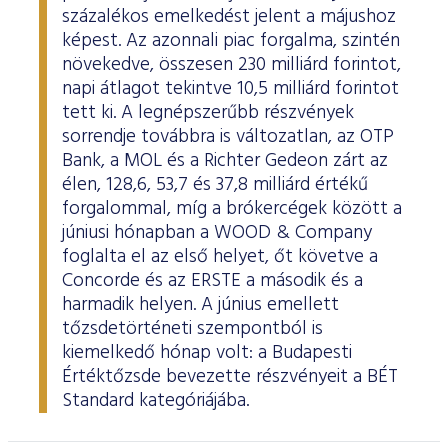
százalékos emelkedést jelent a májushoz
képest. Az azonnali piac forgalma, szintén
növekedve, összesen 230 milliárd forintot,
napi átlagot tekintve 10,5 milliárd forintot
tett ki. A legnépszerűbb részvények
sorrendje továbbra is változatlan, az OTP
Bank, a MOL és a Richter Gedeon zárt az
élen, 128,6, 53,7 és 37,8 milliárd értékű
forgalommal, míg a brókercégek között a
júniusi hónapban a WOOD & Company
foglalta el az első helyet, őt követve a
Concorde és az ERSTE a második és a
harmadik helyen. A június emellett
tőzsdetörténeti szempontból is
kiemelkedő hónap volt: a Budapesti
Értéktőzsde bevezette részvényeit a BÉT
Standard kategóriájába.