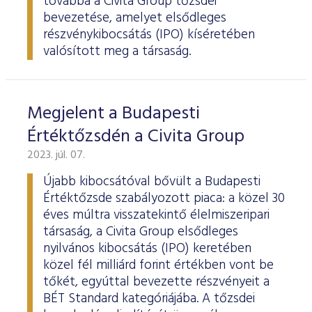
továbbá a Civita Group tőzsdei
bevezetése, amelyet elsődleges
részvénykibocsátás (IPO) kíséretében
valósított meg a társaság.
Megjelent a Budapesti
Értéktőzsdén a Civita Group
2023. júl. 07.
Újabb kibocsátóval bővült a Budapesti
Értéktőzsde szabályozott piaca: a közel 30
éves múltra visszatekintő élelmiszeripari
társaság, a Civita Group elsődleges
nyilvános kibocsátás (IPO) keretében
közel fél milliárd forint értékben vont be
tőkét, egyúttal bevezette részvényeit a
BÉT Standard kategóriájába. A tőzsdei