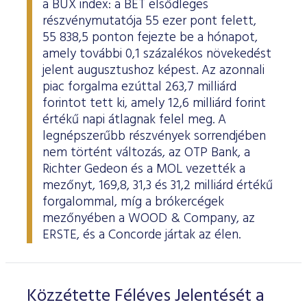
a BUX index: a BÉT elsődleges
ESG Útmutató
részvénymutatója 55 ezer pont felett,
55 838,5 ponton fejezte be a hónapot,
amely további 0,1 százalékos növekedést
jelent augusztushoz képest. Az azonnali
piac forgalma ezúttal 263,7 milliárd
forintot tett ki, amely 12,6 milliárd forint
értékű napi átlagnak felel meg. A
legnépszerűbb részvények sorrendjében
nem történt változás, az OTP Bank, a
Richter Gedeon és a MOL vezették a
mezőnyt, 169,8, 31,3 és 31,2 milliárd értékű
forgalommal, míg a brókercégek
mezőnyében a WOOD & Company, az
ERSTE, és a Concorde jártak az élen.
Közzétette Féléves Jelentését a