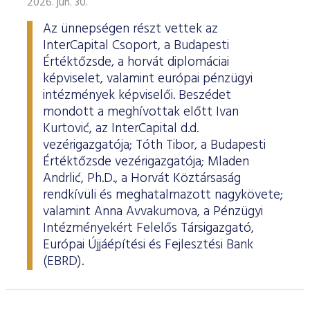
2026. jún. 30.
Az ünnepségen részt vettek az
InterCapital Csoport, a Budapesti
Értéktőzsde, a horvát diplomáciai
képviselet, valamint európai pénzügyi
intézmények képviselői. Beszédet
mondott a meghívottak előtt Ivan
Kurtović, az InterCapital d.d.
vezérigazgatója; Tóth Tibor, a Budapesti
Értéktőzsde vezérigazgatója; Mladen
Andrlić, Ph.D., a Horvát Köztársaság
rendkívüli és meghatalmazott nagykövete;
valamint Anna Avvakumova, a Pénzügyi
Intézményekért Felelős Társigazgató,
Európai Újjáépítési és Fejlesztési Bank
(EBRD).