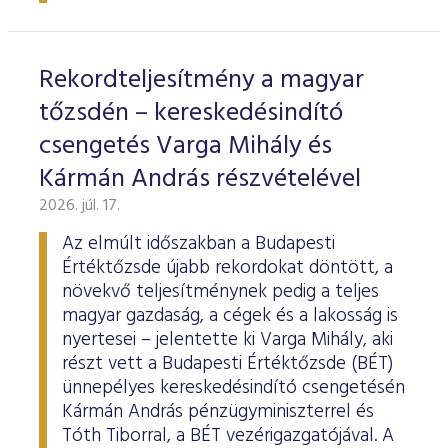
ESG Útmutató
Rekordteljesítmény a magyar
tőzsdén – kereskedésindító
csengetés Varga Mihály és
Kármán András részvételével
2026. júl. 17.
Az elmúlt időszakban a Budapesti
Értéktőzsde újabb rekordokat döntött, a
növekvő teljesítménynek pedig a teljes
magyar gazdaság, a cégek és a lakosság is
nyertesei – jelentette ki Varga Mihály, aki
részt vett a Budapesti Értéktőzsde (BÉT)
ünnepélyes kereskedésindító csengetésén
Kármán András pénzügyminiszterrel és
Tóth Tiborral, a BÉT vezérigazgatójával. A