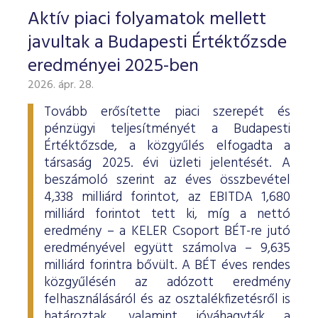
Aktív piaci folyamatok mellett
javultak a Budapesti Értéktőzsde
eredményei 2025-ben
2026. ápr. 28.
Tovább erősítette piaci szerepét és
pénzügyi teljesítményét a Budapesti
Értéktőzsde, a közgyűlés elfogadta a
társaság 2025. évi üzleti jelentését. A
beszámoló szerint az éves összbevétel
4,338 milliárd forintot, az EBITDA 1,680
milliárd forintot tett ki, míg a nettó
eredmény – a KELER Csoport BÉT-re jutó
eredményével együtt számolva – 9,635
milliárd forintra bővült. A BÉT éves rendes
közgyűlésén az adózott eredmény
felhasználásáról és az osztalékfizetésről is
határoztak, valamint jóváhagyták a