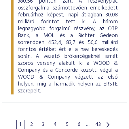
380,56 ponton zárt. A részvénypiac
összforgalma számottevően emelkedett
februárhoz képest, napi átlagban 30,08
milliárd forintot tett ki. A három
legnagyobb forgalmú részvény, az OTP
Bank, a MOL és a Richter Gedeon
sorrendben 452,4, 83,7 és 56,6 milliárd
forintos értéket ért el a havi kereskedés
során. A vezető brókercégeknél ismét
szoros verseny alakult ki a WOOD &
Company és a Concorde között, végül a
WOOD & Company végzett az első
helyen, míg a harmadik helyen az ERSTE
szerepelt.
1
2
3
4
5
6
...
43