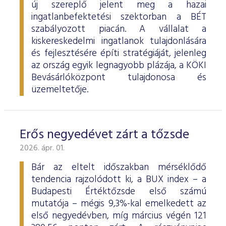
új szereplő jelent meg a hazai
ingatlanbefektetési szektorban a BÉT
szabályozott piacán. A vállalat a
kiskereskedelmi ingatlanok tulajdonlására
és fejlesztésére építi stratégiáját, jelenleg
az ország egyik legnagyobb plázája, a KÖKI
Bevásárlóközpont tulajdonosa és
üzemeltetője.
Erős negyedévet zárt a tőzsde
2026. ápr. 01.
Bár az eltelt időszakban mérséklődő
tendencia rajzolódott ki, a BUX index – a
Budapesti Értéktőzsde első számú
mutatója – mégis 9,3%-kal emelkedett az
első negyedévben, míg március végén 121