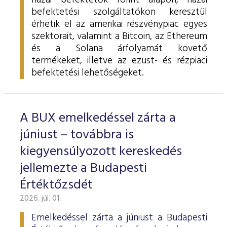
hazai befektetők forint alapon, hazai
befektetési szolgáltatókon keresztül
érhetik el az amerikai részvénypiac egyes
szektorait, valamint a Bitcoin, az Ethereum
és a Solana árfolyamát követő
termékeket, illetve az ezüst- és rézpiaci
befektetési lehetőségeket.
A BUX emelkedéssel zárta a
júniust – továbbra is
kiegyensúlyozott kereskedés
jellemezte a Budapesti
Értéktőzsdét
2026. júl. 01.
Emelkedéssel zárta a júniust a Budapesti