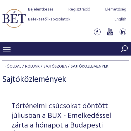
Bejelentkezés
Regisztráció
Elérhetőség
Befektetői kapcsolatok
English
KERESKEDÉSI ADATOK
FŐOLDAL
RÓLUNK
SAJTÓSZOBA
SAJTÓKÖZLEMÉNYEK
INDEXEK
BEFEKTETŐK
Sajtóközlemények
Részvényindexek
Piaci forgalom
Termékcsoportok
KIBOCSÁTÓK
Kötvényindexek
Kedvenc instrumentumok
Szabályozás
Indexek
Részvény és vállalati kötvény tőzsdei bevezetését támoga
Történelmi csúcsokat döntött
TŐZSDETAGOK
Jelzáloglevél indexek
program
Azonnali Piac
Alkalmazott díjstruktúra
BÉT szabályzatok
Részvény szekció
júliusban a BUX - Emelkedéssel
Tőzsdetagok, üzletkötők
VENDOROK
Vállalati kötvény indexek
Származékos piac
BÉT Xtend - Részvénypiac egyszerűen
Részvények
zárta a hónapot a Budapesti
Elszámolás
Befektetővédelem
Hitelpapír szekció
Útmutató a taggá váláshoz