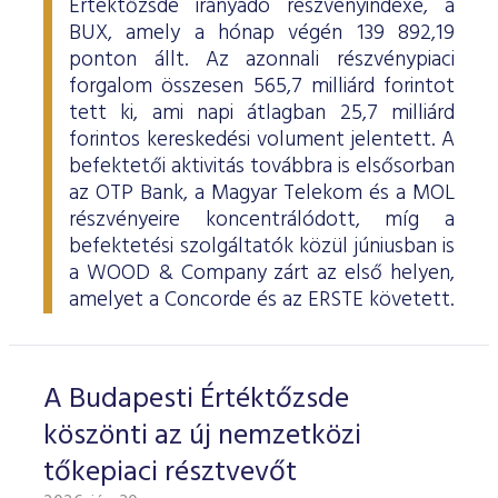
Értéktőzsde irányadó részvényindexe, a
BUX, amely a hónap végén 139 892,19
ponton állt. Az azonnali részvénypiaci
forgalom összesen 565,7 milliárd forintot
tett ki, ami napi átlagban 25,7 milliárd
forintos kereskedési volument jelentett. A
befektetői aktivitás továbbra is elsősorban
az OTP Bank, a Magyar Telekom és a MOL
részvényeire koncentrálódott, míg a
befektetési szolgáltatók közül júniusban is
a WOOD & Company zárt az első helyen,
amelyet a Concorde és az ERSTE követett.
A Budapesti Értéktőzsde
köszönti az új nemzetközi
tőkepiaci résztvevőt