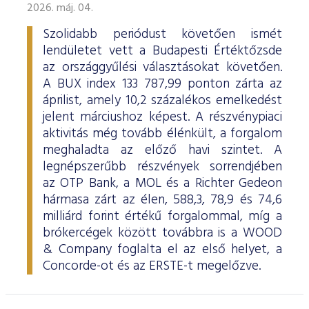
2026. máj. 04.
Szolidabb periódust követően ismét
lendületet vett a Budapesti Értéktőzsde
az országgyűlési választásokat követően.
A BUX index 133 787,99 ponton zárta az
áprilist, amely 10,2 százalékos emelkedést
jelent márciushoz képest. A részvénypiaci
aktivitás még tovább élénkült, a forgalom
meghaladta az előző havi szintet. A
legnépszerűbb részvények sorrendjében
az OTP Bank, a MOL és a Richter Gedeon
hármasa zárt az élen, 588,3, 78,9 és 74,6
milliárd forint értékű forgalommal, míg a
brókercégek között továbbra is a WOOD
& Company foglalta el az első helyet, a
Concorde-ot és az ERSTE-t megelőzve.