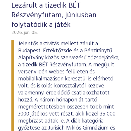
Lezárult a tizedik BÉT
Részvényfutam, júniusban
folytatódik a játék
2026. jún. 05.
Jelentős aktivitás mellett zárult a
Budapesti Értéktőzsde és a Pénziránytű
Alapítvány közös szervezésű tőzsdejátéka,
a tizedik BÉT Részvényfutam. A megújult
verseny idén webes felületen és
mobilalkalmazáson keresztül is elérhető
volt, és iskolás korosztálytól kezdve
valamennyi érdeklődő csatlakozhatott
hozzá. A három hónapon át tartó
megmérettetésben összesen több mint
3000 játékos vett részt, akik közel 35 000
megbízást adtak le. A diák kategória
győztese az Jurisich Miklós Gimnázium és