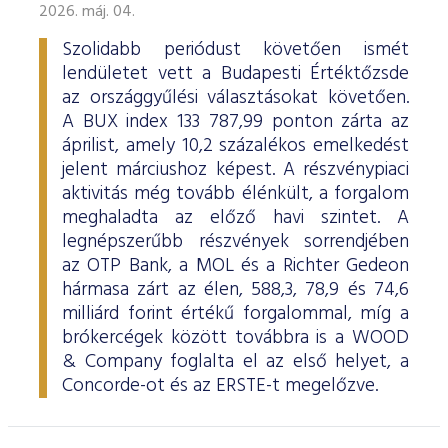
2026. máj. 04.
Szolidabb periódust követően ismét
lendületet vett a Budapesti Értéktőzsde
az országgyűlési választásokat követően.
A BUX index 133 787,99 ponton zárta az
áprilist, amely 10,2 százalékos emelkedést
jelent márciushoz képest. A részvénypiaci
aktivitás még tovább élénkült, a forgalom
meghaladta az előző havi szintet. A
legnépszerűbb részvények sorrendjében
az OTP Bank, a MOL és a Richter Gedeon
hármasa zárt az élen, 588,3, 78,9 és 74,6
milliárd forint értékű forgalommal, míg a
brókercégek között továbbra is a WOOD
& Company foglalta el az első helyet, a
Concorde-ot és az ERSTE-t megelőzve.