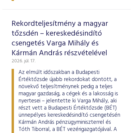
ESG Útmutató
Rekordteljesítmény a magyar
tőzsdén – kereskedésindító
csengetés Varga Mihály és
Kármán András részvételével
2026. júl. 17.
Az elmúlt időszakban a Budapesti
Értéktőzsde újabb rekordokat döntött, a
növekvő teljesítménynek pedig a teljes
magyar gazdaság, a cégek és a lakosság is
nyertesei – jelentette ki Varga Mihály, aki
részt vett a Budapesti Értéktőzsde (BÉT)
ünnepélyes kereskedésindító csengetésén
Kármán András pénzügyminiszterrel és
Tóth Tiborral, a BÉT vezérigazgatójával. A