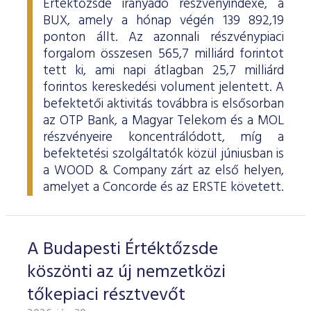
Értéktőzsde irányadó részvényindexe, a
BUX, amely a hónap végén 139 892,19
ponton állt. Az azonnali részvénypiaci
forgalom összesen 565,7 milliárd forintot
tett ki, ami napi átlagban 25,7 milliárd
forintos kereskedési volument jelentett. A
befektetői aktivitás továbbra is elsősorban
az OTP Bank, a Magyar Telekom és a MOL
részvényeire koncentrálódott, míg a
befektetési szolgáltatók közül júniusban is
a WOOD & Company zárt az első helyen,
amelyet a Concorde és az ERSTE követett.
A Budapesti Értéktőzsde
köszönti az új nemzetközi
tőkepiaci résztvevőt