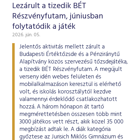
Lezárult a tizedik BÉT
Részvényfutam, júniusban
folytatódik a játék
2026. jún. 05.
Jelentős aktivitás mellett zárult a
Budapesti Értéktőzsde és a Pénziránytű
Alapítvány közös szervezésű tőzsdejátéka,
a tizedik BÉT Részvényfutam. A megújult
verseny idén webes felületen és
mobilalkalmazáson keresztül is elérhető
volt, és iskolás korosztálytól kezdve
valamennyi érdeklődő csatlakozhatott
hozzá. A három hónapon át tartó
megmérettetésben összesen több mint
3000 játékos vett részt, akik közel 35 000
megbízást adtak le. A diák kategória
győztese az Jurisich Miklós Gimnázium és