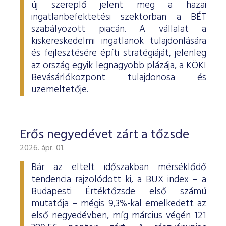
új szereplő jelent meg a hazai
ingatlanbefektetési szektorban a BÉT
szabályozott piacán. A vállalat a
kiskereskedelmi ingatlanok tulajdonlására
és fejlesztésére építi stratégiáját, jelenleg
az ország egyik legnagyobb plázája, a KÖKI
Bevásárlóközpont tulajdonosa és
üzemeltetője.
Erős negyedévet zárt a tőzsde
2026. ápr. 01.
Bár az eltelt időszakban mérséklődő
tendencia rajzolódott ki, a BUX index – a
Budapesti Értéktőzsde első számú
mutatója – mégis 9,3%-kal emelkedett az
első negyedévben, míg március végén 121