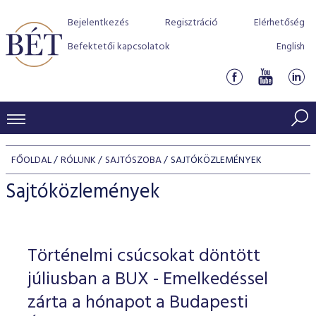
Bejelentkezés
Regisztráció
Elérhetőség
Befektetői kapcsolatok
English
KERESKEDÉSI ADATOK
FŐOLDAL
RÓLUNK
SAJTÓSZOBA
SAJTÓKÖZLEMÉNYEK
INDEXEK
BEFEKTETŐK
Sajtóközlemények
Részvényindexek
Piaci forgalom
Termékcsoportok
KIBOCSÁTÓK
Kötvényindexek
Kedvenc instrumentumok
Szabályozás
Indexek
Részvény és vállalati kötvény tőzsdei bevezetését támoga
Történelmi csúcsokat döntött
TŐZSDETAGOK
Jelzáloglevél indexek
program
Azonnali Piac
Alkalmazott díjstruktúra
BÉT szabályzatok
Részvény szekció
júliusban a BUX - Emelkedéssel
Tőzsdetagok, üzletkötők
VENDOROK
Vállalati kötvény indexek
Származékos piac
BÉT Xtend - Részvénypiac egyszerűen
Részvények
zárta a hónapot a Budapesti
Elszámolás
Befektetővédelem
Hitelpapír szekció
Útmutató a taggá váláshoz