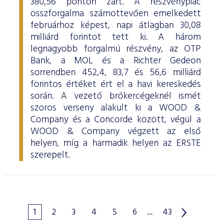
380,56 ponton zárt. A részvénypiac
összforgalma számottevően emelkedett
februárhoz képest, napi átlagban 30,08
milliárd forintot tett ki. A három
legnagyobb forgalmú részvény, az OTP
Bank, a MOL és a Richter Gedeon
sorrendben 452,4, 83,7 és 56,6 milliárd
forintos értéket ért el a havi kereskedés
során. A vezető brókercégeknél ismét
szoros verseny alakult ki a WOOD &
Company és a Concorde között, végül a
WOOD & Company végzett az első
helyen, míg a harmadik helyen az ERSTE
szerepelt.
1
2
3
4
5
6
...
43