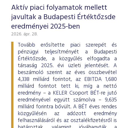
Aktív piaci folyamatok mellett
javultak a Budapesti Értéktőzsde
eredményei 2025-ben
2026. ápr. 28.
Tovább erősítette piaci szerepét és
pénzügyi teljesítményét a Budapesti
Értéktőzsde, a közgyűlés elfogadta a
társaság 2025. évi üzleti jelentését. A
beszámoló szerint az éves összbevétel
4,338 milliárd forintot, az EBITDA 1,680
milliárd forintot tett ki, míg a nettó
eredmény – a KELER Csoport BÉT-re jutó
eredményével együtt számolva – 9,635
milliárd forintra bővült. A BÉT éves rendes
közgyűlésén az adózott eredmény
felhasználásáról és az osztalékfizetésről is
határoztak, valamint jóváhagyták a