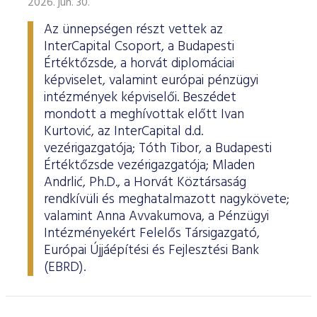
2026. jún. 30.
Az ünnepségen részt vettek az
InterCapital Csoport, a Budapesti
Értéktőzsde, a horvát diplomáciai
képviselet, valamint európai pénzügyi
intézmények képviselői. Beszédet
mondott a meghívottak előtt Ivan
Kurtović, az InterCapital d.d.
vezérigazgatója; Tóth Tibor, a Budapesti
Értéktőzsde vezérigazgatója; Mladen
Andrlić, Ph.D., a Horvát Köztársaság
rendkívüli és meghatalmazott nagykövete;
valamint Anna Avvakumova, a Pénzügyi
Intézményekért Felelős Társigazgató,
Európai Újjáépítési és Fejlesztési Bank
(EBRD).