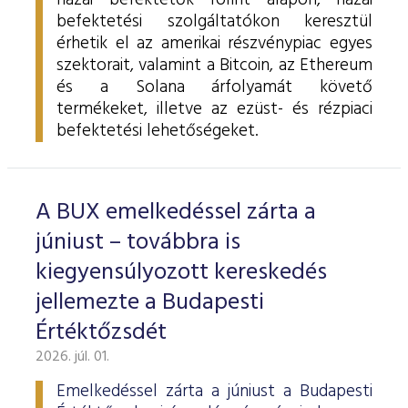
hazai befektetők forint alapon, hazai
befektetési szolgáltatókon keresztül
érhetik el az amerikai részvénypiac egyes
szektorait, valamint a Bitcoin, az Ethereum
és a Solana árfolyamát követő
termékeket, illetve az ezüst- és rézpiaci
befektetési lehetőségeket.
A BUX emelkedéssel zárta a
júniust – továbbra is
kiegyensúlyozott kereskedés
jellemezte a Budapesti
Értéktőzsdét
2026. júl. 01.
Emelkedéssel zárta a júniust a Budapesti