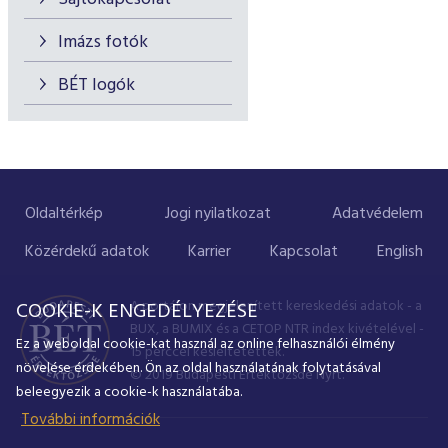
Imázs fotók
BÉT logók
Oldaltérkép
Jogi nyilatkozat
Adatvédelem
Közérdekű adatok
Karrier
Kapcsolat
English
A portálon megjelenített kereskedési adatok - a
COOKIE-K ENGEDÉLYEZÉSE
BUX, a BUMIX és a CETOP NTR index kivételével -
Ez a weboldal cookie-kat használ az online felhasználói élmény
15 perccel késleltetettek.
növelése érdekében. Ön az oldal használatának folytatásával
© 2019 Budapesti Értéktőzsde Nyrt.
beleegyezik a cookie-k használatába.
További információk