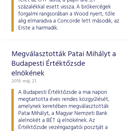
felét az OTP adta, a papír ára 5,1
százalékkal esett vissza. A brókercégek
forgalmi rangsorában a Wood nyert, tőle
alig elmaradva a Concorde lett második, az
Erste a harmadik.
Megválasztották Patai Mihályt a
Budapesti Értéktőzsde
elnökének
2019. máj. 21.
A Budapesti Értéktőzsde a mai napon
megtartotta éves rendes közgyűlését,
amelynek keretében megválasztották
Patai Mihályt, a Magyar Nemzeti Bank
alelnökét a BÉT új elnökének. Az
Értéktőzsde vezérigazgatói posztját a