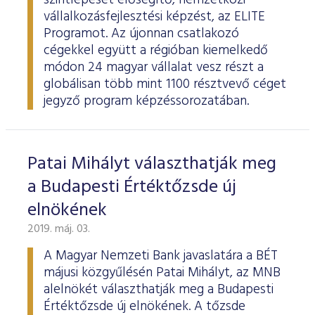
szintlépését elősegítő, nemzetközi
vállalkozásfejlesztési képzést, az ELITE
Programot. Az újonnan csatlakozó
cégekkel együtt a régióban kiemelkedő
módon 24 magyar vállalat vesz részt a
globálisan több mint 1100 résztvevő céget
jegyző program képzéssorozatában.
Patai Mihályt választhatják meg
a Budapesti Értéktőzsde új
elnökének
2019. máj. 03.
A Magyar Nemzeti Bank javaslatára a BÉT
májusi közgyűlésén Patai Mihályt, az MNB
alelnökét választhatják meg a Budapesti
Értéktőzsde új elnökének. A tőzsde