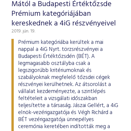
ESG Útmutató
Mától a Budapesti Értéktőzsde
Prémium kategóriájában
kereskednek a 4iG részvényeivel
2019. jún. 19.
Prémium kategóriába kerültek a mai
nappal a 4iG Nyrt. törzsrészvényei a
Budapesti Értéktőzsdén (BÉT). A
legmagasabb osztályba csak a
legszigorúbb kritériumoknak és
szabályoknak megfelelő tőzsdei cégek
részvényei kerülhetnek. Az átsorolást a
vállalat kezdeményezte, a szintlépés
feltételeit a vizsgálati időszakban
teljesítette a társaság. Jászai Gellért, a 4iG
elnök-vezérigazgatója és Végh Richárd a
BÉT vezérigazgatója ünnepélyes
ceremónia keretében indították meg a