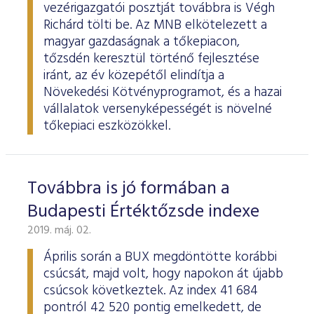
vezérigazgatói posztját továbbra is Végh
Richárd tölti be. Az MNB elkötelezett a
magyar gazdaságnak a tőkepiacon,
tőzsdén keresztül történő fejlesztése
iránt, az év közepétől elindítja a
Növekedési Kötvényprogramot, és a hazai
vállalatok versenyképességét is növelné
tőkepiaci eszközökkel.
Továbbra is jó formában a
Budapesti Értéktőzsde indexe
2019. máj. 02.
Április során a BUX megdöntötte korábbi
csúcsát, majd volt, hogy napokon át újabb
csúcsok következtek. Az index 41 684
pontról 42 520 pontig emelkedett, de