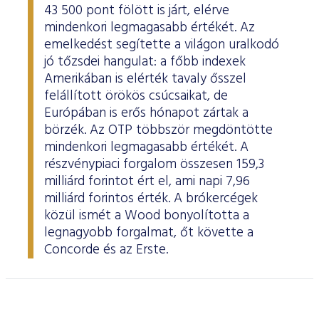
43 500 pont fölött is járt, elérve
mindenkori legmagasabb értékét. Az
emelkedést segítette a világon uralkodó
jó tőzsdei hangulat: a főbb indexek
Amerikában is elérték tavaly ősszel
felállított örökös csúcsaikat, de
Európában is erős hónapot zártak a
börzék. Az OTP többször megdöntötte
mindenkori legmagasabb értékét. A
részvénypiaci forgalom összesen 159,3
milliárd forintot ért el, ami napi 7,96
milliárd forintos érték. A brókercégek
közül ismét a Wood bonyolította a
legnagyobb forgalmat, őt követte a
Concorde és az Erste.