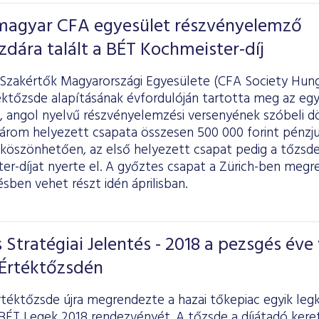
 magyar CFA egyesület részvényelemző
zdára talált a BÉT Kochmeister-díj
Szakértők Magyarországi Egyesülete (CFA Society Hunga
éktőzsde alapításának évfordulóján tartotta meg az egy
 angol nyelvű részvényelemzési versenyének szóbeli dö
három helyezett csapata összesen 500 000 forint pénzj
 köszönhetően, az első helyezett csapat pedig a tőzsde
er-díjat nyerte el. A győztes csapat a Zürich-ben meg
ben vehet részt idén áprilisban.
 Stratégiai Jelentés - 2018 a pezsgés éve 
 Értéktőzsdén
rtéktőzsde újra megrendezte a hazai tőkepiac egyik le
BÉT Legek 2018 rendezvényét. A tőzsde a díjátadó kere