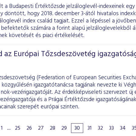
lt a Budapesti Értéktőzsde jelzáloglevél-indexeinek egy
y döntött, hogy 2018. december 3-ától hivatalos indexk
záloglevél index család tagjait. Ezzel a lépéssel a jövőbe
befektetők számára a forint alapú jelzáloglevelekből ál
ek követését és piaci értékelését.
d az Európai Tőzsdeszövetég igazgatósá
zsdeszövetség (Federation of European Securities Excha
 közgyűlésén igazgatótanácsa tagjának nevezte ki Végh 
nök-vezérigazgatóját. Az érdekképviseleti szervezet új 
ezérigazgatója és a Prágai Értéktőzsde igazgatóságának
acainak szerepét európai szinten.
1
...
25
26
27
28
29
30
31
32
33
34
3