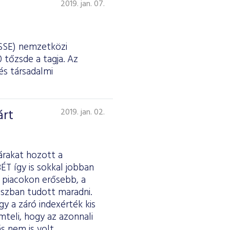
2019. jan. 07.
(SSE) nemzetközi
 tőzsde a tagja. Az
és társadalmi
árt
2019. jan. 02.
árakat hozott a
T így is sokkal jobban
ő piacokon erősebb, a
uszban tudott maradni.
y a záró indexérték kis
teli, hogy az azonnali
s nem is volt