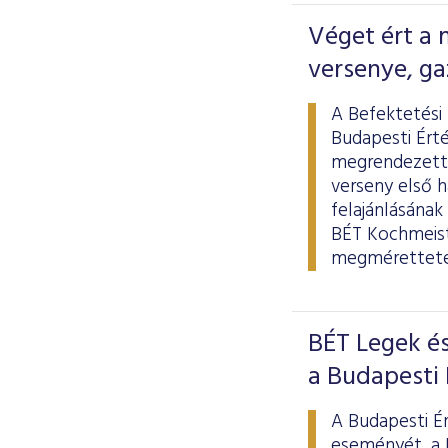
Véget ért a
versenye, ga
A Befektetési 
Budapesti Ért
megrendezett,
verseny első 
felajánlásának
BÉT Kochmeist
megmérettetés
BÉT Legek és
a Budapesti
A Budapesti É
eseményét, a 