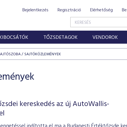
Bejelentkezés
Regisztráció
Elérhetőség
Be
KIBOCSÁTÓK
TŐZSDETAGOK
VENDOROK
SAJTÓSZOBA
SAJTÓKÖZLEMÉNYEK
lemények
őzsdei kereskedés az új AutoWallis-
el
engetéssel indította el ma a Budapesti Értéktőzsde ke