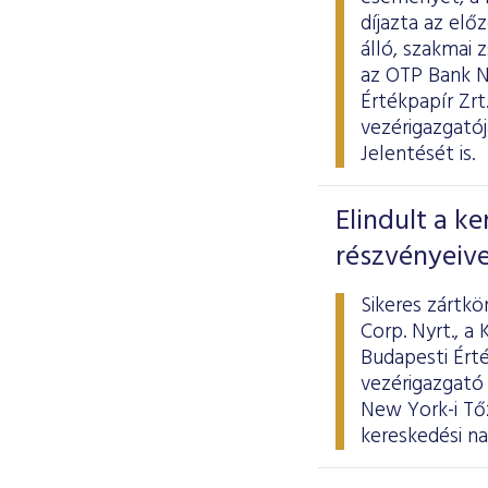
díjazta az elő
álló, szakmai z
az OTP Bank N
Értékpapír Zrt
vezérigazgató
Jelentését is.
Elindult a k
részvényeive
Sikeres zártk
Corp. Nyrt., a
Budapesti Érté
vezérigazgató
New York-i Tő
kereskedési na