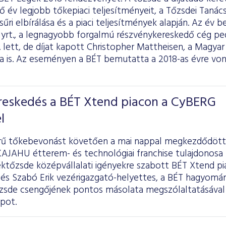
ző év legjobb tőkepiaci teljesítményeit, a Tőzsdei Tanác
sűri elbírálása és a piaci teljesítmények alapján. Az év 
yrt., a legnagyobb forgalmú részvénykereskedő cég pe
. lett, de díjat kapott Christopher Mattheisen, a Magya
ja is. Az eseményen a BÉT bemutatta a 2018-as évre von
ereskedés a BÉT Xtend piacon a CyBERG
l
örű tőkebevonást követően a mai nappal megkezdődött
 KAJAHU étterem- és technológiai franchise tulajdonosa 
ktőzsde középvállalati igényekre szabott BÉT Xtend pi
 és Szabó Erik vezérigazgató-helyettes, a BÉT hagyomá
zsde csengőjének pontos másolata megszólaltatásával i
pot.