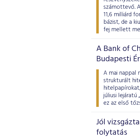
számottevő. Az
11,6 milliárd 
bázist, de a k
fej mellett me
A Bank of Ch
Budapesti É
A mai nappal m
strukturált hit
hitelpapíroka
júliusi lejára
ez az első tőz
Jól vizsgázta
folytatás