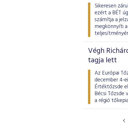
Sikeresen záru
ezért a BÉT úg
számítja a jel
megkönnyíti a 
teljesítményén
Végh Richár
tagja lett
Az Európai Tő
december 4-ei
Értéktőzsde el
Bécsi Tőzsde v
a régió tőkepi