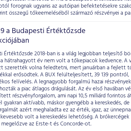
ptól forognak ugyanis az autóipari befektetésekre szako
forint összegű tőkeemeléséből származó részvényei a pa
019 a Budapesti Értéktőzsde
kciójában
i Értéktőzsde 2018-ban is a világ legjobban teljesítő bö
 a hátrahagyott év nem volt a tőkepiacok kedvence. A v
t szerették volna feledtetni, mert januárban a fejlett 
ékkal erősödtek. A BUX felülteljesített, 39 139 pontról,
ékos felívelés. A legnagyobb forgalmú hazai részvények
ozták a piac átlagos drágulását. Az év első havában végü
ített részvényforgalom, ami napi 10,5 milliárd forintos 
nél gyakran aktívabb, máskor gyengébb a kereskedés, d
rgalmát azért meghaladta ez az érték, igaz, az ünnepn
evesebb volt a kereskedési lehetőség. A brókercégek 
 megelőzve az Erste-t és Concorde-ot.