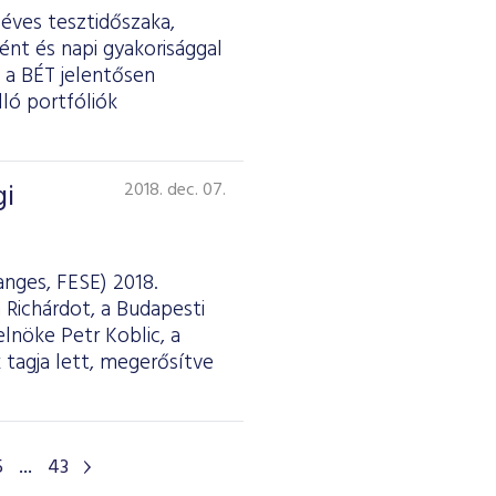
 éves tesztidőszaka,
ént és napi gyakorisággal
n a BÉT jelentősen
ló portfóliók
gi
2018. dec. 07.
nges, FESE) 2018.
Richárdot, a Budapesti
elnöke Petr Koblic, a
 tagja lett, megerősítve
5
...
43