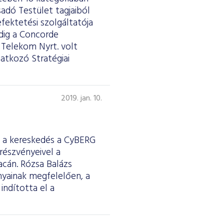
sadó Testület tagjaiból
befektetési szolgáltatója
dig a Concorde
r Telekom Nyrt. volt
atkozó Stratégiai
2019. jan. 10.
 a kereskedés a CyBERG
részvényeivel a
acán. Rózsa Balázs
nyainak megfelelően, a
ndította el a