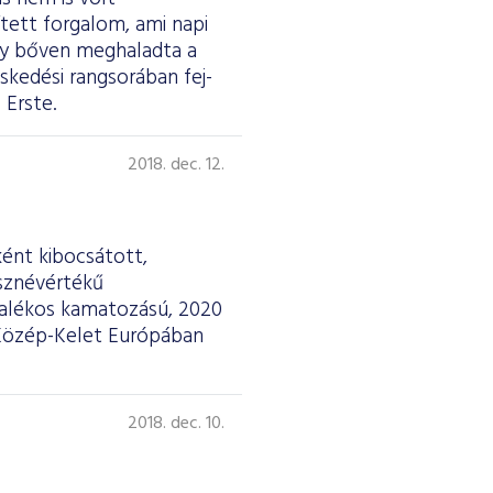
ített forgalom, ami napi
 így bőven meghaladta a
skedési rangsorában fej-
 Erste.
2018. dec. 12.
ként kibocsátott,
össznévértékű
zalékos kamatozású, 2020
. Közép-Kelet Európában
2018. dec. 10.