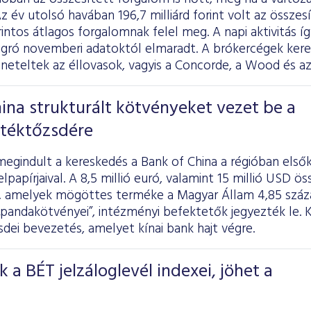
 év utolsó havában 196,7 milliárd forint volt az összes
forintos átlagos forgalomnak felel meg. A napi aktivitás
iugró novemberi adatoktól elmaradt. A brókercégek kere
neteltek az éllovasok, vagyis a Concorde, a Wood és az
ina strukturált kötvényeket vezet be a
rtéktőzsdére
egindult a kereskedés a Bank of China a régióban első
elpapírjaival. A 8,5 millió euró, valamint 15 millió USD 
t, amelyek mögöttes terméke a Magyar Állam 4,85 szá
tú „pandakötvényei”, intézményi befektetők jegyezték le
sdei bevezetés, amelyet kínai bank hajt végre.
k a BÉT jelzáloglevél indexei, jöhet a