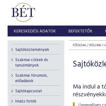
KERESKEDÉSI ADATOK
BEFEKTETŐK
FŐOLDAL
RÓLUNK
Sajtóközlemények
Szakmai cikkek és
Sajtóköz
tanulmányok
Szakmai fórumok,
előadások
Ma indul a t
Sajtókapcsolat
részvényekk
Imázs fotók
Ünnepélyes cs