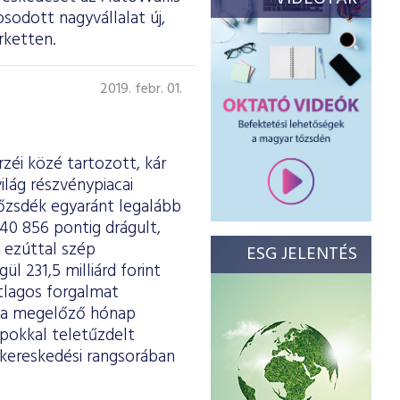
sodott nagyvállalat új,
rketten.
2019. febr. 01.
rzéi közé tartozott, kár
ilág részvénypiacai
tőzsdék egyaránt legalább
 40 856 pontig drágult,
 ezúttal szép
ESG JELENTÉS
l 231,5 milliárd forint
átlagos forgalmat
e a megelőző hónap
apokkal teletűzdelt
kereskedési rangsorában