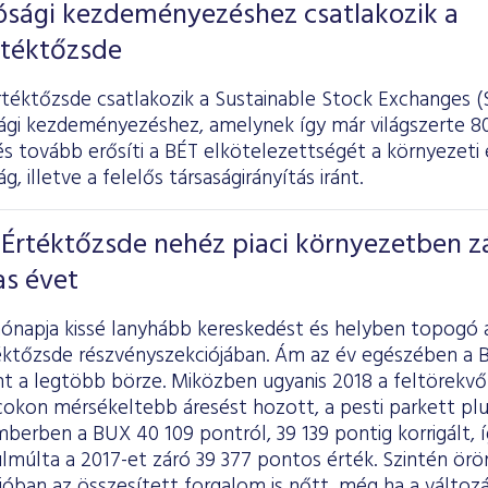
ósági kezdeményezéshez csatlakozik a
rtéktőzsde
rtéktőzsde csatlakozik a Sustainable Stock Exchanges 
ági kezdeményezéshez, amelynek így már világszerte 80
 tovább erősíti a BÉT elkötelezettségét a környezeti 
, illetve a felelős társaságirányítás iránt.
Értéktőzsde nehéz piaci környezetben z
as évet
hónapja kissé lanyhább kereskedést és helyben topogó 
éktőzsde részvényszekciójában. Ám az év egészében a BÉ
int a legtöbb börze. Miközben ugyanis 2018 a feltörekv
acokon mérsékeltebb áresést hozott, a pesti parkett pl
erben a BUX 40 109 pontról, 39 139 pontig korrigált, íg
múlta a 2017-et záró 39 377 pontos érték. Szintén öröm
óban az összesített forgalom is nőtt, még ha a változá