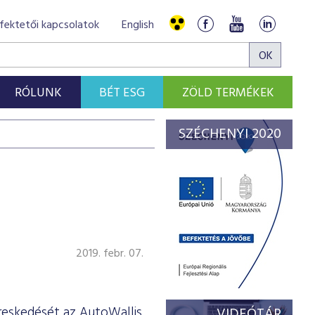
fektetői kapcsolatok
English
RÓLUNK
BÉT ESG
ZÖLD TERMÉKEK
SZÉCHENYI 2020
2019. febr. 07.
reskedését az AutoWallis
VIDEÓTÁR