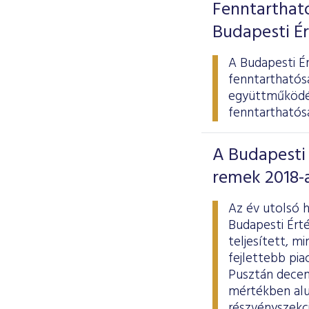
Fenntarthat
Budapesti É
A Budapesti É
fenntarthatós
együttműködés
fenntarthatóság
A Budapesti 
remek 2018-
Az év utolsó 
Budapesti Ért
teljesített, m
fejlettebb pi
Pusztán decemb
mértékben alul
részvényszekci