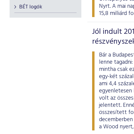
Nyrt. A mai na
BÉT logók
15,8 milliárd 
Jól indult 2
részvénysze
Bár a Budapest
lenne tagadni:
mintha csak ez
egy-két százal
ami 4,4 százal
egyenletesen h
volt az összes
jelentett. En
összesített fo
decemberben k
a Wood nyert,