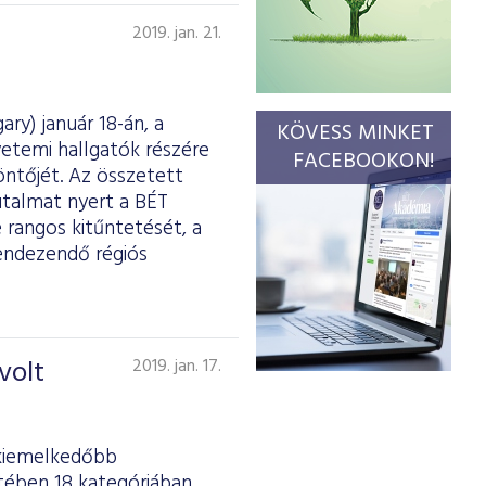
2019. jan. 21.
ry) január 18-án, a
KÖVESS MINKET
etemi hallgatók részére
FACEBOOKON!
ntőjét. Az összetett
utalmat nyert a BÉT
 rangos kitűntetését, a
rendezendő régiós
volt
2019. jan. 17.
gkiemelkedőbb
tében 18 kategóriában