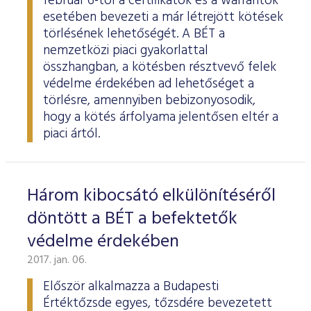
február 6-tól a certifikátok és a warrantok
esetében bevezeti a már létrejött kötések
törlésének lehetőségét. A BÉT a
nemzetközi piaci gyakorlattal
összhangban, a kötésben résztvevő felek
védelme érdekében ad lehetőséget a
törlésre, amennyiben bebizonyosodik,
hogy a kötés árfolyama jelentősen eltér a
piaci ártól.
Három kibocsátó elkülönítéséről
döntött a BÉT a befektetők
védelme érdekében
2017. jan. 06.
Először alkalmazza a Budapesti
Értéktőzsde egyes, tőzsdére bevezetett