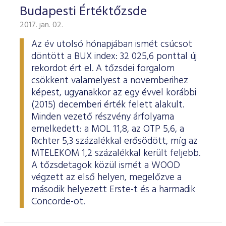
Budapesti Értéktőzsde
2017. jan. 02.
Az év utolsó hónapjában ismét csúcsot
döntött a BUX index: 32 025,6 ponttal új
rekordot ért el. A tőzsdei forgalom
csökkent valamelyest a novemberihez
képest, ugyanakkor az egy évvel korábbi
(2015) decemberi érték felett alakult.
Minden vezető részvény árfolyama
emelkedett: a MOL 11,8, az OTP 5,6, a
Richter 5,3 százalékkal erősödött, míg az
MTELEKOM 1,2 százalékkal került feljebb.
A tőzsdetagok közül ismét a WOOD
végzett az első helyen, megelőzve a
második helyezett Erste-t és a harmadik
Concorde-ot.