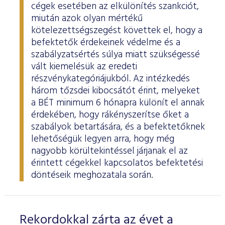
cégek esetében az elkülönítés szankciót,
miután azok olyan mértékű
kötelezettségszegést követtek el, hogy a
befektetők érdekeinek védelme és a
szabályzatsértés súlya miatt szükségessé
vált kiemelésük az eredeti
részvénykategóriájukból. Az intézkedés
három tőzsdei kibocsátót érint, melyeket
a BÉT minimum 6 hónapra különít el annak
érdekében, hogy rákényszerítse őket a
szabályok betartására, és a befektetőknek
lehetőségük legyen arra, hogy még
nagyobb körültekintéssel járjanak el az
érintett cégekkel kapcsolatos befektetési
döntéseik meghozatala során.
Rekordokkal zárta az évet a