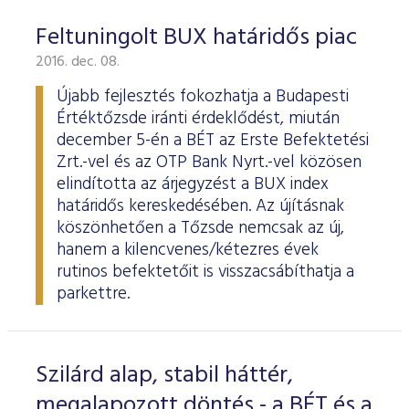
Feltuningolt BUX határidős piac
2016. dec. 08.
Újabb fejlesztés fokozhatja a Budapesti
Értéktőzsde iránti érdeklődést, miután
december 5-én a BÉT az Erste Befektetési
Zrt.-vel és az OTP Bank Nyrt.-vel közösen
elindította az árjegyzést a BUX index
határidős kereskedésében. Az újításnak
köszönhetően a Tőzsde nemcsak az új,
hanem a kilencvenes/kétezres évek
rutinos befektetőit is visszacsábíthatja a
parkettre.
Szilárd alap, stabil háttér,
megalapozott döntés - a BÉT és a