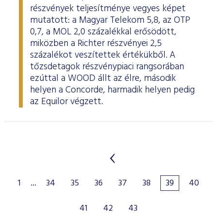
részvények teljesítménye vegyes képet
mutatott: a Magyar Telekom 5,8, az OTP
0,7, a MOL 2,0 százalékkal erősödött,
miközben a Richter részvényei 2,5
százalékot veszítettek értékükből. A
tőzsdetagok részvénypiaci rangsorában
ezúttal a WOOD állt az élre, második
helyen a Concorde, harmadik helyen pedig
az Equilor végzett.
1
...
34
35
36
37
38
39
40
41
42
43