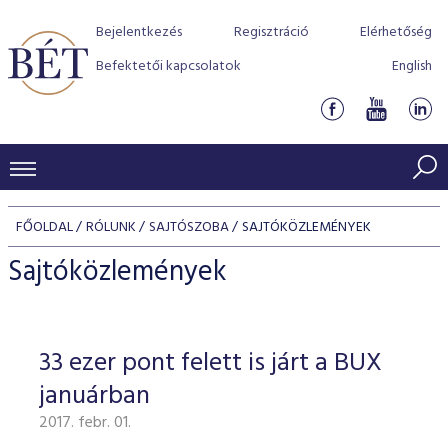
Bejelentkezés
Regisztráció
Elérhetőség
Befektetői kapcsolatok
English
KERESKEDÉSI ADATOK
FŐOLDAL
RÓLUNK
SAJTÓSZOBA
SAJTÓKÖZLEMÉNYEK
INDEXEK
BEFEKTETŐK
Sajtóközlemények
Részvényindexek
Piaci forgalom
Termékcsoportok
KIBOCSÁTÓK
Kötvényindexek
Kedvenc instrumentumok
Szabályozás
Indexek
Részvény és vállalati kötvény tőzsdei bevezetését támoga
33 ezer pont felett is járt a BUX
TŐZSDETAGOK
Jelzáloglevél indexek
program
Azonnali Piac
Alkalmazott díjstruktúra
BÉT szabályzatok
Részvény szekció
januárban
Tőzsdetagok, üzletkötők
VENDOROK
Vállalati kötvény indexek
Származékos piac
BÉT Xtend - Részvénypiac egyszerűen
Részvények
Elszámolás
Befektetővédelem
2017. febr. 01.
Hitelpapír szekció
Útmutató a taggá váláshoz