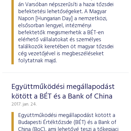
ESG Útmutató
án Varsóban népszerűsíti a hazai tőzsdei
befektetési lehetőségeket. A Magyar
Napon [Hungarian Day] a nemzetközi,
elsősorban lengyel, intézményi
befektetők megismerhetik a BÉT-en
elérhető vállalatokat és személyes
találkozók keretében öt magyar tőzsdei
cég vezetőjével is megbeszéléseket
folytatnak majd.
Együttműködési megállapodást
kötött a BÉT és a Bank of China
2017. jan. 24.
Együttműködési megállapodást kötött a
Budapesti Értéktőzsde (BÉT) és a Bank of
China (BoC), ami lehetővé teszi a tőkepiaci