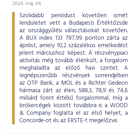
2026. máj. 04.
Szolidabb periódust követően ismét
lendületet vett a Budapesti Értéktőzsde
az országgyűlési választásokat követően.
A BUX index 133 787,99 ponton zárta az
áprilist, amely 10,2 százalékos emelkedést
jelent márciushoz képest. A részvénypiaci
aktivitás még tovább élénkült, a forgalom
meghaladta az előző havi szintet. A
legnépszerűbb részvények sorrendjében
az OTP Bank, a MOL és a Richter Gedeon
hármasa zárt az élen, 588,3, 78,9 és 74,6
milliárd forint értékű forgalommal, míg a
brókercégek között továbbra is a WOOD
& Company foglalta el az első helyet, a
Concorde-ot és az ERSTE-t megelőzve.