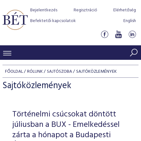
Bejelentkezés
Regisztráció
Elérhetőség
Befektetői kapcsolatok
English
KERESKEDÉSI ADATOK
FŐOLDAL
RÓLUNK
SAJTÓSZOBA
SAJTÓKÖZLEMÉNYEK
INDEXEK
BEFEKTETŐK
Sajtóközlemények
Részvényindexek
Piaci forgalom
Termékcsoportok
KIBOCSÁTÓK
Kötvényindexek
Kedvenc instrumentumok
Szabályozás
Indexek
Részvény és vállalati kötvény tőzsdei bevezetését támoga
Történelmi csúcsokat döntött
TŐZSDETAGOK
Jelzáloglevél indexek
program
Azonnali Piac
Alkalmazott díjstruktúra
BÉT szabályzatok
Részvény szekció
júliusban a BUX - Emelkedéssel
Tőzsdetagok, üzletkötők
VENDOROK
Vállalati kötvény indexek
Származékos piac
BÉT Xtend - Részvénypiac egyszerűen
Részvények
zárta a hónapot a Budapesti
Elszámolás
Befektetővédelem
Hitelpapír szekció
Útmutató a taggá váláshoz