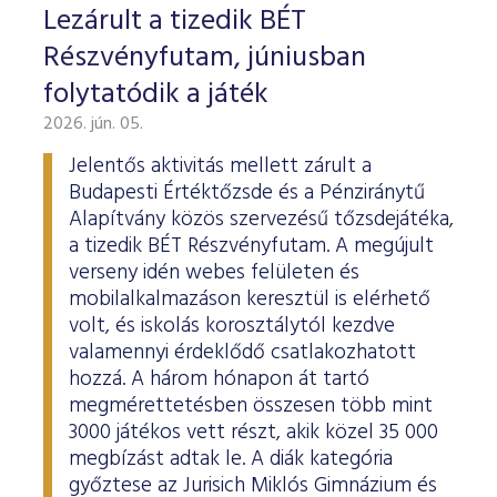
Lezárult a tizedik BÉT
Részvényfutam, júniusban
folytatódik a játék
2026. jún. 05.
Jelentős aktivitás mellett zárult a
Budapesti Értéktőzsde és a Pénziránytű
Alapítvány közös szervezésű tőzsdejátéka,
a tizedik BÉT Részvényfutam. A megújult
verseny idén webes felületen és
mobilalkalmazáson keresztül is elérhető
volt, és iskolás korosztálytól kezdve
valamennyi érdeklődő csatlakozhatott
hozzá. A három hónapon át tartó
megmérettetésben összesen több mint
3000 játékos vett részt, akik közel 35 000
megbízást adtak le. A diák kategória
győztese az Jurisich Miklós Gimnázium és