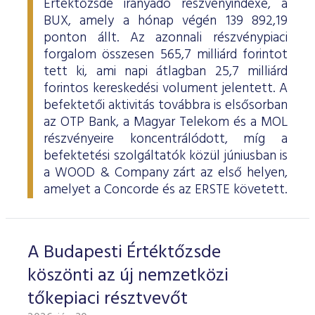
Értéktőzsde irányadó részvényindexe, a
BUX, amely a hónap végén 139 892,19
ponton állt. Az azonnali részvénypiaci
forgalom összesen 565,7 milliárd forintot
tett ki, ami napi átlagban 25,7 milliárd
forintos kereskedési volument jelentett. A
befektetői aktivitás továbbra is elsősorban
az OTP Bank, a Magyar Telekom és a MOL
részvényeire koncentrálódott, míg a
befektetési szolgáltatók közül júniusban is
a WOOD & Company zárt az első helyen,
amelyet a Concorde és az ERSTE követett.
A Budapesti Értéktőzsde
köszönti az új nemzetközi
tőkepiaci résztvevőt