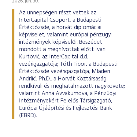
2026. jún. 30.
Az ünnepségen részt vettek az
InterCapital Csoport, a Budapesti
Értéktőzsde, a horvát diplomáciai
képviselet, valamint európai pénzügyi
intézmények képviselői. Beszédet
mondott a meghívottak előtt Ivan
Kurtović, az InterCapital d.d.
vezérigazgatója; Tóth Tibor, a Budapesti
Értéktőzsde vezérigazgatója; Mladen
Andrlić, Ph.D., a Horvát Köztársaság
rendkívüli és meghatalmazott nagykövete;
valamint Anna Avvakumova, a Pénzügyi
Intézményekért Felelős Társigazgató,
Európai Újjáépítési és Fejlesztési Bank
(EBRD).