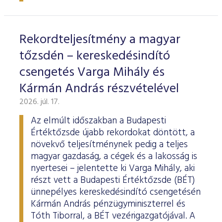
ESG Útmutató
Rekordteljesítmény a magyar
tőzsdén – kereskedésindító
csengetés Varga Mihály és
Kármán András részvételével
2026. júl. 17.
Az elmúlt időszakban a Budapesti
Értéktőzsde újabb rekordokat döntött, a
növekvő teljesítménynek pedig a teljes
magyar gazdaság, a cégek és a lakosság is
nyertesei – jelentette ki Varga Mihály, aki
részt vett a Budapesti Értéktőzsde (BÉT)
ünnepélyes kereskedésindító csengetésén
Kármán András pénzügyminiszterrel és
Tóth Tiborral, a BÉT vezérigazgatójával. A