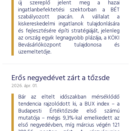
új szereplő jelent meg a hazai
ingatlanbefektetési szektorban a BÉT
szabályozott piacán. A vállalat a
kiskereskedelmi ingatlanok tulajdonlására
és fejlesztésére építi stratégiáját, jelenleg
az ország egyik legnagyobb plázája, a KÖKI
Bevásárlóközpont tulajdonosa és
üzemeltetője.
Erős negyedévet zárt a tőzsde
2026. ápr. 01.
Bár az eltelt időszakban mérséklődő
tendencia rajzolódott ki, a BUX index – a
Budapesti Értéktőzsde első számú
mutatója – mégis 9,3%-kal emelkedett az
első negyedévben, míg március végén 121