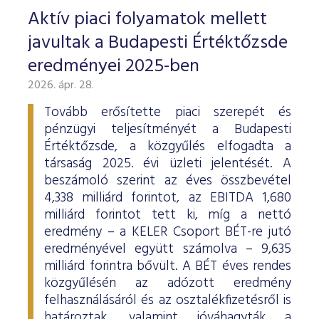
Aktív piaci folyamatok mellett
javultak a Budapesti Értéktőzsde
eredményei 2025-ben
2026. ápr. 28.
Tovább erősítette piaci szerepét és
pénzügyi teljesítményét a Budapesti
Értéktőzsde, a közgyűlés elfogadta a
társaság 2025. évi üzleti jelentését. A
beszámoló szerint az éves összbevétel
4,338 milliárd forintot, az EBITDA 1,680
milliárd forintot tett ki, míg a nettó
eredmény – a KELER Csoport BÉT-re jutó
eredményével együtt számolva – 9,635
milliárd forintra bővült. A BÉT éves rendes
közgyűlésén az adózott eredmény
felhasználásáról és az osztalékfizetésről is
határoztak, valamint jóváhagyták a