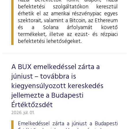
hazai befektetők forint alapon, hazai
befektetési szolgáltatókon keresztül
érhetik el az amerikai részvénypiac egyes
szektorait, valamint a Bitcoin, az Ethereum
és a Solana árfolyamát követő
termékeket, illetve az ezüst- és rézpiaci
befektetési lehetőségeket.
A BUX emelkedéssel zárta a
júniust – továbbra is
kiegyensúlyozott kereskedés
jellemezte a Budapesti
Értéktőzsdét
2026. júl. 01.
Emelkedéssel zárta a júniust a Budapesti