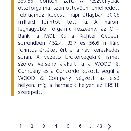
380,56 ponton zárt. A részvénypiac
összforgalma számottevően emelkedett
februárhoz képest, napi átlagban 30,08
milliárd forintot tett ki. A három
legnagyobb forgalmú részvény, az OTP
Bank, a MOL és a Richter Gedeon
sorrendben 452,4, 83,7 és 56,6 milliárd
forintos értéket ért el a havi kereskedés
során. A vezető brókercégeknél ismét
szoros verseny alakult ki a WOOD &
Company és a Concorde között, végül a
WOOD & Company végzett az első
helyen, míg a harmadik helyen az ERSTE
szerepelt.
1
2
3
4
5
6
...
43