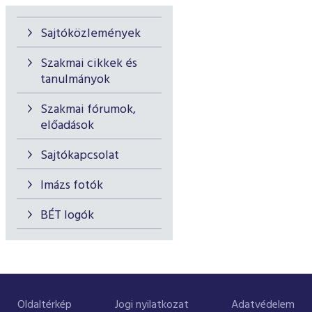
Sajtóközlemények
Szakmai cikkek és
tanulmányok
Szakmai fórumok,
előadások
Sajtókapcsolat
Imázs fotók
BÉT logók
Oldaltérkép
Jogi nyilatkozat
Adatvédelem