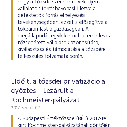
hogy a Tőzsde szerepe növekedjen a
vállalatok forrásbevonási, illetve a
befektetők forrás elhelyezési
tevékenységében, ezzel is elősegítve a
tőkeáramlást a gazdaságban. A
megállapodás egyik kiemelt eleme lesz a
tőzsdeérett vállalatok azonosítása,
kiválasztása és támogatása a tőzsdére
felkészülés folyamata során.
Eldőlt, a tőzsdei privatizáció a
győztes – Lezárult a
Kochmeister-pályázat
2017. szept. 07.
A Budapesti Értéktőzsde (BÉT) 2017-re
kiírt Kochmeister-pályázatának döntőjén