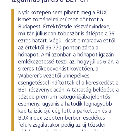
Nyár közepén sem pihent meg a BUX,
ismét történelmi csúcsot döntött a
Budapesti Értéktőzsde részvényindexe,
miután júliusban többször is átlépte a 36
ezres határt. Végül kicsit elmaradva ettől
az értéktől 35 770 ponton zárta a
hónapot. Ami azonban a hónapot igazán
emlékezetessé teszi, az, hogy július 6-án, a
sikeres tőkebevonást követően, a
Waberer’s vezetői ünnepélyes
csengetéssel indították el a kereskedést a
BÉT részvénypiacán. A társaság belépése a
tőzsde prémium kategóriájába jelentős
esemény, ugyanis a hatodik legnagyobb
kapitalizációjú cég lett a parketten és a
BUX index szeptemberben esedékes
felülvizsgálatakor pedig az új tőzsdei