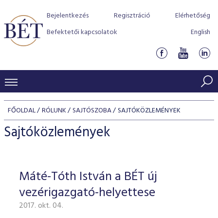
Bejelentkezés
Regisztráció
Elérhetőség
Befektetői kapcsolatok
English
KERESKEDÉSI ADATOK
FŐOLDAL
RÓLUNK
SAJTÓSZOBA
SAJTÓKÖZLEMÉNYEK
INDEXEK
BEFEKTETŐK
Sajtóközlemények
Részvényindexek
Piaci forgalom
Termékcsoportok
KIBOCSÁTÓK
Kötvényindexek
Kedvenc instrumentumok
Szabályozás
Indexek
Részvény és vállalati kötvény tőzsdei bevezetését támoga
Máté-Tóth István a BÉT új
TŐZSDETAGOK
Jelzáloglevél indexek
program
Azonnali Piac
Alkalmazott díjstruktúra
BÉT szabályzatok
Részvény szekció
vezérigazgató-helyettese
Tőzsdetagok, üzletkötők
VENDOROK
Vállalati kötvény indexek
Származékos piac
BÉT Xtend - Részvénypiac egyszerűen
Részvények
Elszámolás
Befektetővédelem
2017. okt. 04.
Hitelpapír szekció
Útmutató a taggá váláshoz