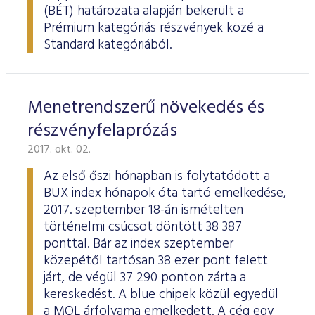
ESG Útmutató
(BÉT) határozata alapján bekerült a
Prémium kategóriás részvények közé a
Standard kategóriából.
Menetrendszerű növekedés és
részvényfelaprózás
2017. okt. 02.
Az első őszi hónapban is folytatódott a
BUX index hónapok óta tartó emelkedése,
2017. szeptember 18-án ismételten
történelmi csúcsot döntött 38 387
ponttal. Bár az index szeptember
közepétől tartósan 38 ezer pont felett
járt, de végül 37 290 ponton zárta a
kereskedést. A blue chipek közül egyedül
a MOL árfolyama emelkedett. A cég egy