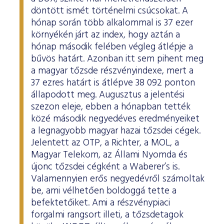
döntött ismét történelmi csúcsokat. A
hónap során több alkalommal is 37 ezer
környékén járt az index, hogy aztán a
hónap második felében végleg átlépje a
bűvös határt. Azonban itt sem pihent meg
a magyar tőzsde részvényindexe, mert a
37 ezres határt is átlépve 38 092 ponton
állapodott meg. Augusztus a jelentési
szezon eleje, ebben a hónapban tették
közé második negyedéves eredményeiket
a legnagyobb magyar hazai tőzsdei cégek.
Jelentett az OTP, a Richter, a MOL, a
Magyar Telekom, az Állami Nyomda és
újonc tőzsdei cégként a Waberer’s is.
Valamennyien erős negyedévről számoltak
be, ami vélhetően boldoggá tette a
befektetőiket. Ami a részvénypiaci
forgalmi rangsort illeti, a tőzsdetagok