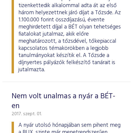
tizenkettedik alkalommal adta át az első
három helyezettnek járó díjat a Tőzsde. Az
1.100.000 forint összdíjazású, évente
meghirdetett díjjal a BÉT olyan tehetséges
fiatalokat jutalmaz, akik előre
meghatározott, a tőzsdével, tőkepiaccal
kapcsolatos témakörökben a legjobb
tanulmányokat készítik el. A Tőzsde a
díjnyertes pályázók felkészítő tanárait is
jutalmazta.
Nem volt unalmas a nyár a BÉT-
en
2017. szept. 01.
A nyár utolsó hónapjában sem pihent meg
a BUX, szinte már menetrendszerűen