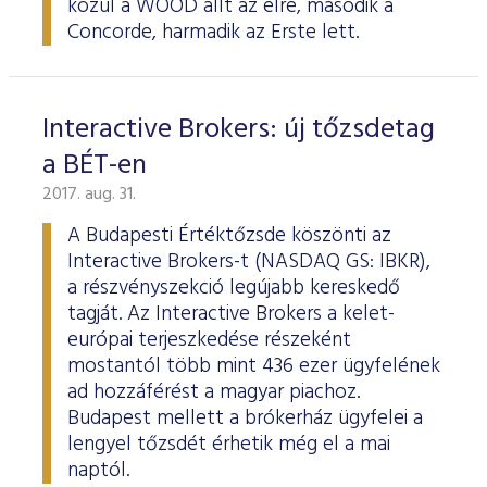
közül a WOOD állt az élre, második a
Concorde, harmadik az Erste lett.
Interactive Brokers: új tőzsdetag
a BÉT-en
2017. aug. 31.
A Budapesti Értéktőzsde köszönti az
Interactive Brokers-t (NASDAQ GS: IBKR),
a részvényszekció legújabb kereskedő
tagját. Az Interactive Brokers a kelet-
európai terjeszkedése részeként
mostantól több mint 436 ezer ügyfelének
ad hozzáférést a magyar piachoz.
Budapest mellett a brókerház ügyfelei a
lengyel tőzsdét érhetik még el a mai
naptól.