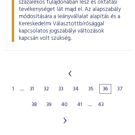
százalékos tulajdonában lesz és oktatási
tevékenységet lát majd el. Az alapszabály
módosítására a leányvállalat alapítás és a
Kereskedelmi Választottbírósággal
kapcsolatos jogszabályi változások
kapcsán volt szükség.
1
...
31
32
33
34
35
36
37
38
39
40
41
...
43