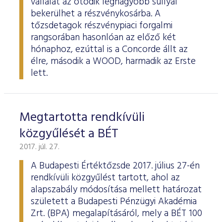
vállalat az ötödik legnagyobb súllyal
bekerülhet a részvénykosárba. A
tőzsdetagok részvénypiaci forgalmi
rangsorában hasonlóan az előző két
hónaphoz, ezúttal is a Concorde állt az
élre, második a WOOD, harmadik az Erste
lett.
Megtartotta rendkívüli
közgyűlését a BÉT
2017. júl. 27.
A Budapesti Értéktőzsde 2017. július 27-én
rendkívüli közgyűlést tartott, ahol az
alapszabály módosítása mellett határozat
született a Budapesti Pénzügyi Akadémia
Zrt. (BPA) megalapításáról, mely a BÉT 100