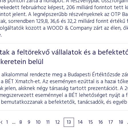
318 ponton zárta a hónapot. A részvénypiac összforgal
ekedett februárhoz képest, 206 milliárd forintot tett k
orintot jelent. A legnépszerűbb részvényeknek az OTP Ba
k, sorrendben 129,8, 36,6 és 32,2 milliárd forint értékű
zolgáltatók között a WOOD & Company zárt az élen, ők
.
ztak a feltörekvő vállalatok és a befektet
keretein belül
 alkalommal rendezte meg a Budapesti Értéktőzsde zá
 a BÉT Xmatch-et. Az eseményen ezúttal is a hazai tők
ak jelen, akiknek négy társaság tartott prezentációt. 
megszervezett eseménnyel a BÉT lehetőséget nyújt a f
 bemutatkozzanak a befektetők, tanácsadók, és egyéb é
1
...
8
9
10
11
12
13
14
15
16
17
18