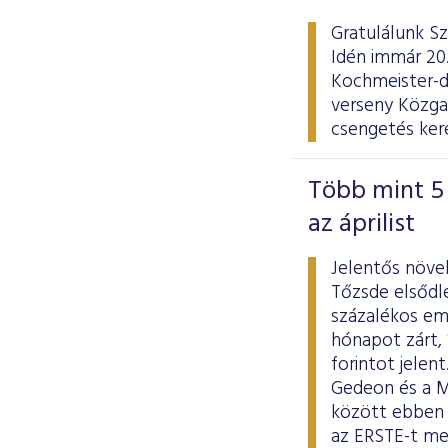
Gratulálunk Sz
Idén immár 20.
Kochmeister-d
verseny Közgaz
csengetés kere
Több mint 5 
az áprilist
Jelentős növe
Tőzsde elsődle
százalékos eme
hónapot zárt, 
forintot jelen
Gedeon és a MO
között ebben 
az ERSTE-t me