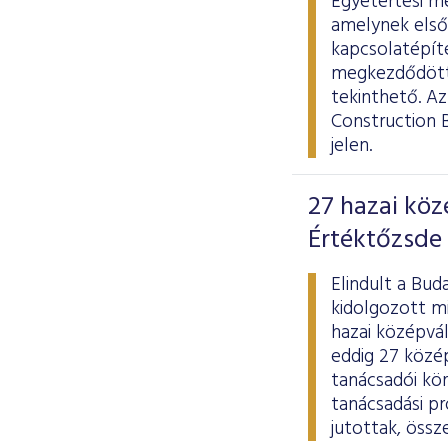
Egyetértési me
amelynek elsőd
kapcsolatépít
megkezdődött 
tekinthető. Az
Construction B
jelen.
27 hazai köz
Értéktőzsde 
Elindult a Bud
kidolgozott mi
hazai középvál
eddig 27 közép
tanácsadói kö
tanácsadási p
jutottak, össz