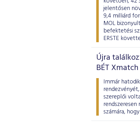
követően, 42 
jelentősen növ
9,4 milliárd f
MOL bizonyulta
befektetési s
ERSTE követte
Újra találko
BÉT Xmatch 
Immár hatodik
rendezvényét,
szereplői volt
rendszeresen 
számára, hogy