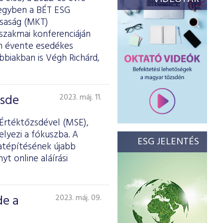
 egyben a BÉT ESG
rsaság (MKT)
szakmai konferenciáján
om évente esedékes
ábbiakban is Végh Richárd,
zsde
2023. máj. 11.
 Értéktőzsdével (MSE),
lyezi a fókuszba. A
ESG JELENTÉS
latépítésének újabb
 online aláírási
de a
2023. máj. 09.