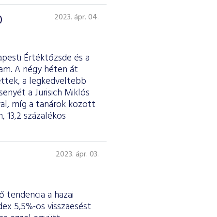
0
2023. ápr. 04.
apesti Értéktőzsde és a
tam. A négy héten át
ettek, a legkedveltebb
nyét a Jurisich Miklós
al, míg a tanárok között
, 13,2 százalékos
2023. ápr. 03.
 tendencia a hazai
dex 5,5%-os visszaesést