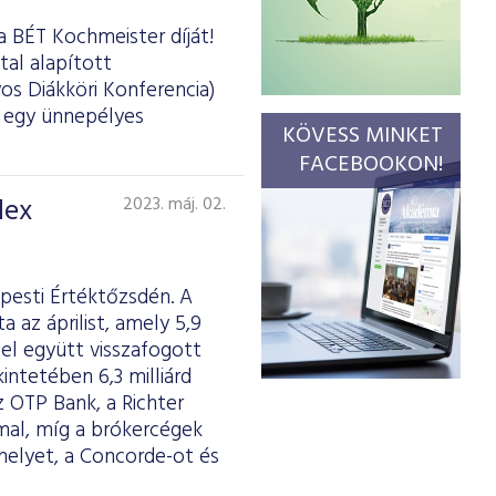
a BÉT Kochmeister díját!
tal alapított
os Diákköri Konferencia)
d egy ünnepélyes
KÖVESS MINKET
FACEBOOKON!
dex
2023. máj. 02.
pesti Értéktőzsdén. A
az áprilist, amely 5,9
el együtt visszafogott
intetében 6,3 milliárd
z OTP Bank, a Richter
mmal, míg a brókercégek
elyet, a Concorde-ot és