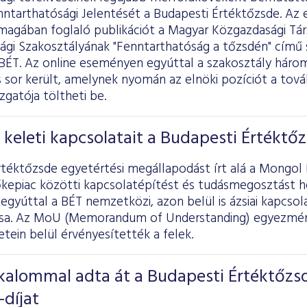
ntarthatósági Jelentését a Budapesti Értéktőzsde. Az
s magában foglaló publikációt a Magyar Közgazdasági Tá
ági Szakosztályának "Fenntarthatóság a tőzsdén" című 
 BÉT. Az online eseményen egyúttal a szakosztály hár
 is sor került, amelynek nyomán az elnöki pozíciót a tov
zgatója töltheti be.
 keleti kapcsolatait a Budapesti Értéktő
rtéktőzsde egyetértési megállapodást írt alá a Mongol
őkepiac közötti kapcsolatépítést és tudásmegosztást he
gyúttal a BÉT nemzetközi, azon belül is ázsiai kapcso
sa. Az MoU (Memorandum of Understanding) egyezményt
tein belül érvényesítették a felek.
kalommal adta át a Budapesti Értéktőzs
díjat