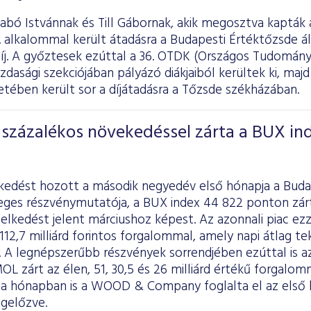
abó Istvánnak és Till Gábornak, akik megosztva kapták 
 alkalommal került átadásra a Budapesti Értéktőzsde ál
íj. A győztesek ezúttal a 36. OTDK (Országos Tudomány
dasági szekciójában pályázó diákjaiból kerültek ki, maj
tében került sor a díjátadásra a Tőzsde székházában.
százalékos növekedéssel zárta a BUX in
kedést hozott a második negyedév első hónapja a Buda
ges részvénymutatója, a BUX index 44 822 ponton zárta 
lkedést jelent márciushoz képest. Az azonnali piac ezz
112,7 milliárd forintos forgalommal, amely napi átlag tek
t. A legnépszerűbb részvények sorrendjében ezúttal is a
L zárt az élen, 51, 30,5 és 26 milliárd értékű forgalo
a hónapban is a WOOD & Company foglalta el az első h
gelőzve.