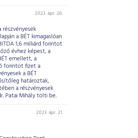
2023. ápr. 26.
a részvényesek
lapján a BÉT kimagaslóan
ITDA 1,6 milliárd forintot
előző évhez képest, a
BÉT emellett, a
forintot fizet a
zvényesek a BÉT
ősítőleg határoztak,
etében a részvényesek
. Patai Mihály tölti be.
2023. ápr. 21.