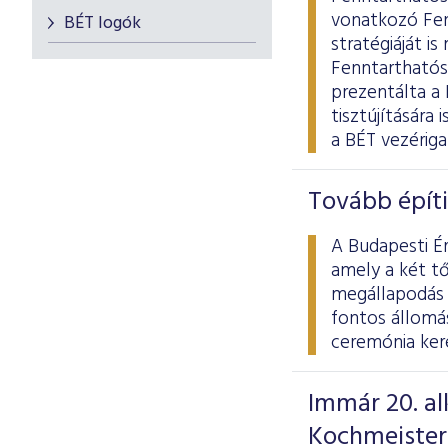
vonatkozó Fen
BÉT logók
stratégiáját i
Fenntarthatós
prezentálta a
tisztújítására
a BÉT vezériga
Tovább építi
A Budapesti É
amely a két t
megállapodás e
fontos állomá
ceremónia kere
Immár 20. al
Kochmeister-