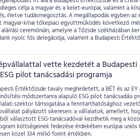
gállapodást írt alá a Budapesti Értéktőzsde és a China
leges célja a magyar és a kelet-európai, valamint a kín
és, illetve tudásmegosztás. A megállapodás egyben az
magyar-kínai tőkepiaci együttműködés következő mér
 aláírási ceremónián, amelyre a Tőzsde székházában kerü
ank nyolc fős delegációja, valamint a Budapesti Értékt
épvállalattal vette kezdetét a Budapesti
ESG pilot tanácsadási programja
apesti Értéktőzsde tavaly meghirdetett, a BÉT és az EY
nősítési módszertanra alapuló ESG pilot tanácsadási pr
lalati szektor támogatása a fenntarthatósághoz vezető
vállalat pályázott sikeresen: a vállalatok, amellett, hog
rből választott ESG-tanácsadóval kezdhetik meg a közö
rogram költségeinek fedezése érdekében európai uniós
esen közel 334 millió forint értékben.