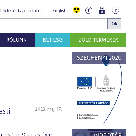
fektetői kapcsolatok
English
RÓLUNK
BÉT ESG
ZÖLD TERMÉKEK
SZÉCHENYI 2020
esti
2023. máj. 17.
 első, a 2022-es évre
VIDEÓTÁR