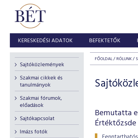
KERESKEDÉSI ADATOK
BEFEKTETŐK
FŐOLDAL
RÓLUNK
Sajtóközlemények
Szakmai cikkek és
Sajtóköz
tanulmányok
Szakmai fórumok,
előadások
Bemutatta el
Sajtókapcsolat
Értéktőzsde
Imázs fotók
Fenntarthatós