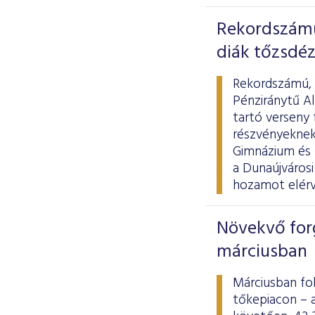
Rekordszámú
diák tőzsdéz
Rekordszámú, k
Pénziránytű A
tartó verseny 
részvényeknek
Gimnázium és 
a Dunaújvárosi
hozamot elérv
Növekvő for
márciusban
Márciusban fo
tőkepiacon – 