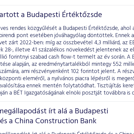
artott a Budapesti Értéktőzsde
ves rendes közgyűlését a Budapesti Értéktőzsde, ahol 
pirendi pont esetében jóváhagyólag döntöttek. Ennek a
t zárt 2022-ben: míg az összbevétel 4,3 milliárd, az EB
ek 28-, illetve 41 százalékos növekedést jelentenek az 
lió forintnyi szabad cash flow-t termelt az év során. A 
ése alapján, az eredménytartalékból mintegy 552 millió 
zámára, ami részvényenként 102 forintot jelent. A rés
 központi eleméről, a nyilvános piacra lépésről is meger
alósítása ennek mentén folytatódhat. Tisztújítás ker
pján a BÉT Igazgatóságának elnöki posztját továbbra is dr
megállapodást írt alá a Budapesti
és a China Construction Bank