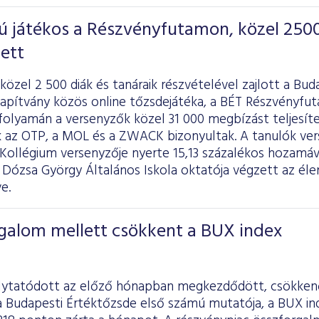
 játékos a Részvényfutamon, közel 250
ett
özel 2 500 diák és tanáraik részvételével zajlott a Bud
lapítvány közös online tőzsdejátéka, a BÉT Részvényfu
folyamán a versenyzők közel 31 000 megbízást teljesít
 az OTP, a MOL és a ZWACK bizonyultak. A tanulók verse
Kollégium versenyzője nyerte 15,13 százalékos hozamáv
 Dózsa György Általános Iskola oktatója végzett az élen
e.
galom mellett csökkent a BUX index
lytatódott az előző hónapban megkezdődött, csökkenő
a Budapesti Értéktőzsde első számú mutatója, a BUX in