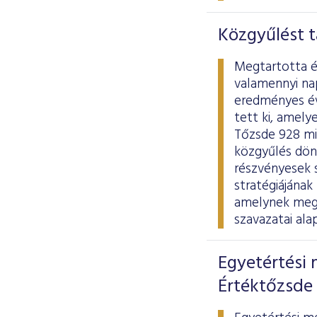
Közgyűlést t
Megtartotta é
valamennyi na
eredményes éve
tett ki, amely
Tőzsde 928 mil
közgyűlés dönt
részvényesek s
stratégiájának
amelynek megv
szavazatai ala
Egyetértési 
Értéktőzsde 