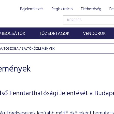
Bejelentkezés
Regisztráció
Elérhetőség
Be
KIBOCSÁTÓK
TŐZSDETAGOK
VENDOROK
SAJTÓSZOBA
SAJTÓKÖZLEMÉNYEK
lemények
ső Fenntarthatósági Jelentését a Budap
ági törekvéseinek legújabb mérföldköveként bemutatta