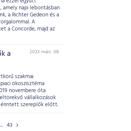
ma ezzel együtt
i, amely napi lebontásban
nk, a Richter Gedeon és a
 forgalommal. A
et a Concorde, majd az
ők a
2023. márc. 08.
rtkörű szakmai
epiaci ökoszisztéma
A 2019 novembere óta
eltörekvő vállalkozások
rintett szereplők előtt.
...
43