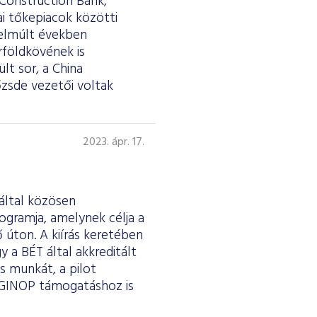
 Construction Bank,
ai tőkepiacok közötti
 elmúlt években
földkövének is
lt sor, a China
őzsde vezetői voltak
2023. ápr. 17.
 által közösen
ogramja, amelynek célja a
 úton. A kiírás keretében
y a BÉT által akkreditált
s munkát, a pilot
 GINOP támogatáshoz is