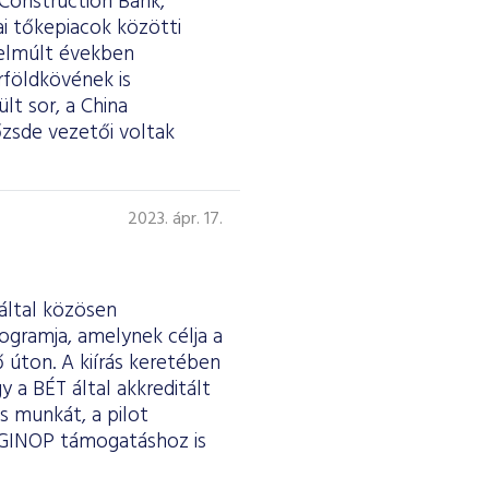
 Construction Bank,
ai tőkepiacok közötti
 elmúlt években
földkövének is
lt sor, a China
őzsde vezetői voltak
2023. ápr. 17.
 által közösen
ogramja, amelynek célja a
 úton. A kiírás keretében
y a BÉT által akkreditált
s munkát, a pilot
 GINOP támogatáshoz is