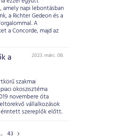
ma ezzel együtt
i, amely napi lebontásban
nk, a Richter Gedeon és a
 forgalommal. A
et a Concorde, majd az
ők a
2023. márc. 08.
rtkörű szakmai
epiaci ökoszisztéma
A 2019 novembere óta
eltörekvő vállalkozások
rintett szereplők előtt.
...
43