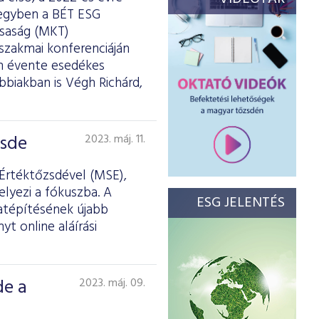
 egyben a BÉT ESG
rsaság (MKT)
szakmai konferenciáján
om évente esedékes
ábbiakban is Végh Richárd,
zsde
2023. máj. 11.
 Értéktőzsdével (MSE),
lyezi a fókuszba. A
ESG JELENTÉS
latépítésének újabb
 online aláírási
de a
2023. máj. 09.