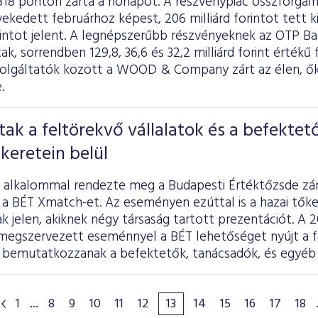
318 ponton zárta a hónapot. A részvénypiac összforgal
ekedett februárhoz képest, 206 milliárd forintot tett k
orintot jelent. A legnépszerűbb részvényeknek az OTP Ba
k, sorrendben 129,8, 36,6 és 32,2 milliárd forint értékű
zolgáltatók között a WOOD & Company zárt az élen, ők
.
ztak a feltörekvő vállalatok és a befektet
keretein belül
 alkalommal rendezte meg a Budapesti Értéktőzsde zá
 a BÉT Xmatch-et. Az eseményen ezúttal is a hazai tők
ak jelen, akiknek négy társaság tartott prezentációt. 
megszervezett eseménnyel a BÉT lehetőséget nyújt a f
 bemutatkozzanak a befektetők, tanácsadók, és egyéb é
1
...
8
9
10
11
12
13
14
15
16
17
18