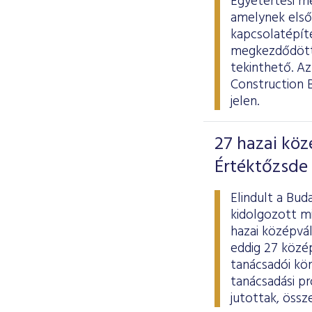
Egyetértési me
amelynek elsőd
kapcsolatépít
megkezdődött 
tekinthető. Az
Construction B
jelen.
27 hazai köz
Értéktőzsde 
Elindult a Bud
kidolgozott mi
hazai középvál
eddig 27 közép
tanácsadói kö
tanácsadási p
jutottak, össz