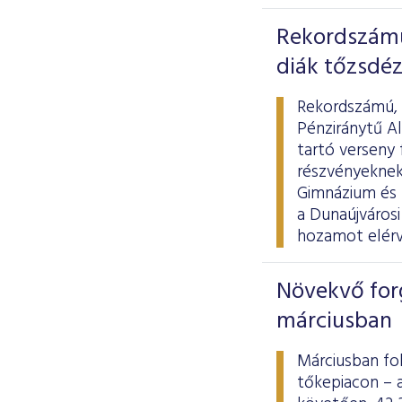
Rekordszámú
diák tőzsdéz
Rekordszámú, k
Pénziránytű A
tartó verseny 
részvényeknek
Gimnázium és 
a Dunaújvárosi
hozamot elérv
Növekvő for
márciusban
Márciusban fo
tőkepiacon – 