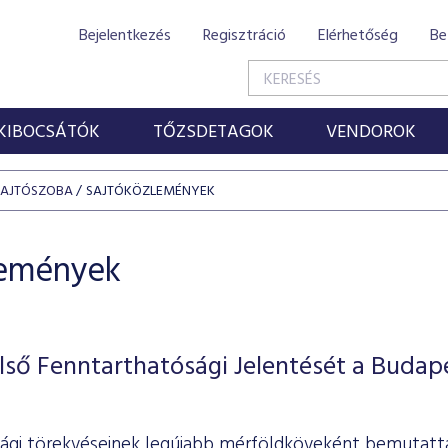
Bejelentkezés
Regisztráció
Elérhetőség
Be
KIBOCSÁTÓK
TŐZSDETAGOK
VENDOROK
SAJTÓSZOBA
SAJTÓKÖZLEMÉNYEK
lemények
ső Fenntarthatósági Jelentését a Budap
ági törekvéseinek legújabb mérföldköveként bemutatta