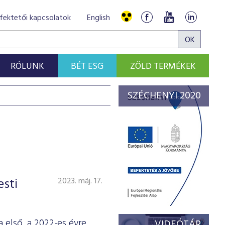
fektetői kapcsolatok
English
RÓLUNK
BÉT ESG
ZÖLD TERMÉKEK
SZÉCHENYI 2020
esti
2023. máj. 17.
 első, a 2022-es évre
VIDEÓTÁR