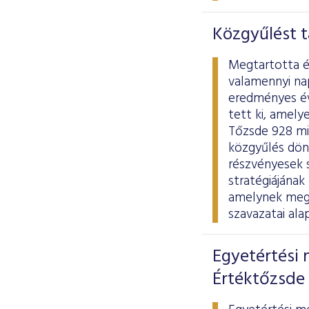
Közgyűlést t
Megtartotta é
valamennyi na
eredményes éve
tett ki, amely
Tőzsde 928 mil
közgyűlés dönt
részvényesek s
stratégiájának
amelynek megv
szavazatai ala
Egyetértési 
Értéktőzsde 