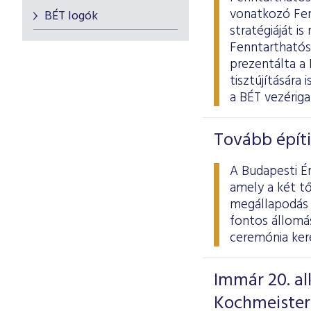
vonatkozó Fen
BÉT logók
stratégiáját i
Fenntarthatós
prezentálta a
tisztújítására
a BÉT vezériga
Tovább építi
A Budapesti É
amely a két t
megállapodás e
fontos állomá
ceremónia kere
Immár 20. al
Kochmeister-