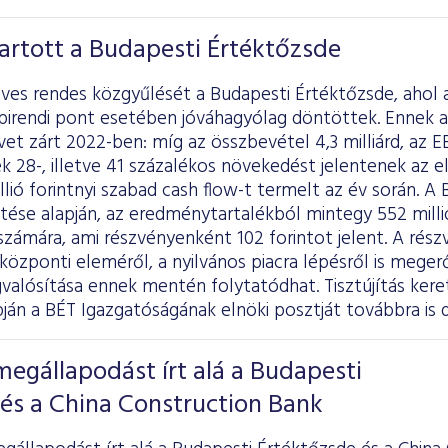
artott a Budapesti Értéktőzsde
ves rendes közgyűlését a Budapesti Értéktőzsde, ahol 
pirendi pont esetében jóváhagyólag döntöttek. Ennek a
t zárt 2022-ben: míg az összbevétel 4,3 milliárd, az EB
ek 28-, illetve 41 százalékos növekedést jelentenek az 
lió forintnyi szabad cash flow-t termelt az év során. A 
ése alapján, az eredménytartalékból mintegy 552 millió 
zámára, ami részvényenként 102 forintot jelent. A rés
 központi eleméről, a nyilvános piacra lépésről is meger
alósítása ennek mentén folytatódhat. Tisztújítás ker
pján a BÉT Igazgatóságának elnöki posztját továbbra is dr
megállapodást írt alá a Budapesti
és a China Construction Bank