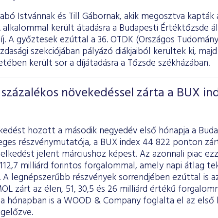
abó Istvánnak és Till Gábornak, akik megosztva kapták 
 alkalommal került átadásra a Budapesti Értéktőzsde ál
íj. A győztesek ezúttal a 36. OTDK (Országos Tudomány
dasági szekciójában pályázó diákjaiból kerültek ki, maj
tében került sor a díjátadásra a Tőzsde székházában.
százalékos növekedéssel zárta a BUX in
kedést hozott a második negyedév első hónapja a Buda
ges részvénymutatója, a BUX index 44 822 ponton zárta 
lkedést jelent márciushoz képest. Az azonnali piac ezz
112,7 milliárd forintos forgalommal, amely napi átlag tek
t. A legnépszerűbb részvények sorrendjében ezúttal is a
L zárt az élen, 51, 30,5 és 26 milliárd értékű forgalo
a hónapban is a WOOD & Company foglalta el az első h
gelőzve.