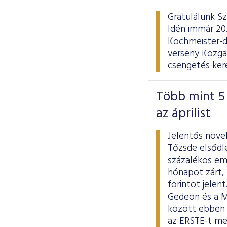
Gratulálunk Sz
Idén immár 20.
Kochmeister-d
verseny Közgaz
csengetés kere
Több mint 5 
az áprilist
Jelentős növe
Tőzsde elsődle
százalékos eme
hónapot zárt, 
forintot jelen
Gedeon és a MO
között ebben 
az ERSTE-t me