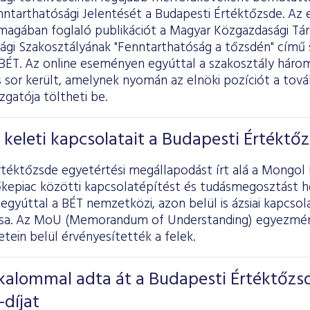
ntarthatósági Jelentését a Budapesti Értéktőzsde. Az
s magában foglaló publikációt a Magyar Közgazdasági Tá
ági Szakosztályának "Fenntarthatóság a tőzsdén" című 
 BÉT. Az online eseményen egyúttal a szakosztály hár
 is sor került, amelynek nyomán az elnöki pozíciót a tov
zgatója töltheti be.
 keleti kapcsolatait a Budapesti Értéktő
rtéktőzsde egyetértési megállapodást írt alá a Mongol
őkepiac közötti kapcsolatépítést és tudásmegosztást he
gyúttal a BÉT nemzetközi, azon belül is ázsiai kapcso
sa. Az MoU (Memorandum of Understanding) egyezményt
tein belül érvényesítették a felek.
kalommal adta át a Budapesti Értéktőzs
díjat