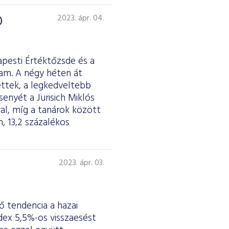
0
2023. ápr. 04.
apesti Értéktőzsde és a
tam. A négy héten át
ettek, a legkedveltebb
nyét a Jurisich Miklós
al, míg a tanárok között
, 13,2 százalékos
2023. ápr. 03.
 tendencia a hazai
dex 5,5%-os visszaesést