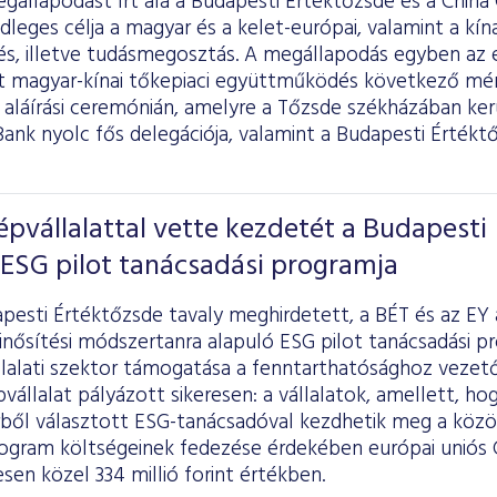
gállapodást írt alá a Budapesti Értéktőzsde és a China
leges célja a magyar és a kelet-európai, valamint a kín
és, illetve tudásmegosztás. A megállapodás egyben az
magyar-kínai tőkepiaci együttműködés következő mér
 aláírási ceremónián, amelyre a Tőzsde székházában kerü
ank nyolc fős delegációja, valamint a Budapesti Értékt
épvállalattal vette kezdetét a Budapesti
ESG pilot tanácsadási programja
apesti Értéktőzsde tavaly meghirdetett, a BÉT és az EY
nősítési módszertanra alapuló ESG pilot tanácsadási pr
lalati szektor támogatása a fenntarthatósághoz vezető
vállalat pályázott sikeresen: a vállalatok, amellett, hog
rből választott ESG-tanácsadóval kezdhetik meg a közö
rogram költségeinek fedezése érdekében európai uniós
esen közel 334 millió forint értékben.