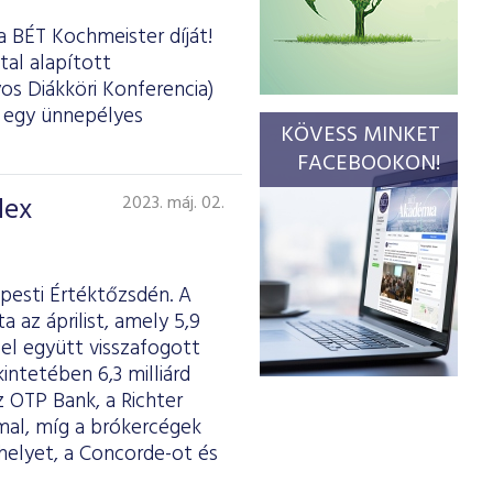
a BÉT Kochmeister díját!
tal alapított
os Diákköri Konferencia)
d egy ünnepélyes
KÖVESS MINKET
FACEBOOKON!
dex
2023. máj. 02.
pesti Értéktőzsdén. A
az áprilist, amely 5,9
el együtt visszafogott
intetében 6,3 milliárd
z OTP Bank, a Richter
mmal, míg a brókercégek
elyet, a Concorde-ot és