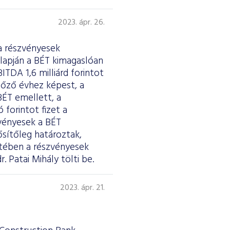
2023. ápr. 26.
a részvényesek
lapján a BÉT kimagaslóan
ITDA 1,6 milliárd forintot
előző évhez képest, a
BÉT emellett, a
forintot fizet a
zvényesek a BÉT
ősítőleg határoztak,
etében a részvényesek
. Patai Mihály tölti be.
2023. ápr. 21.