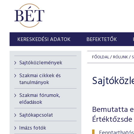
KERESKEDÉSI ADATOK
BEFEKTETŐK
FŐOLDAL
RÓLUNK
Sajtóközlemények
Szakmai cikkek és
Sajtóköz
tanulmányok
Szakmai fórumok,
előadások
Bemutatta el
Sajtókapcsolat
Értéktőzsde
Imázs fotók
Fenntarthatós