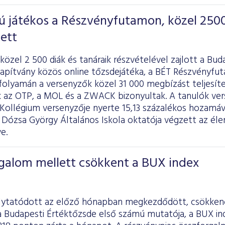
 játékos a Részvényfutamon, közel 250
ett
özel 2 500 diák és tanáraik részvételével zajlott a Bud
lapítvány közös online tőzsdejátéka, a BÉT Részvényfu
folyamán a versenyzők közel 31 000 megbízást teljesít
 az OTP, a MOL és a ZWACK bizonyultak. A tanulók verse
Kollégium versenyzője nyerte 15,13 százalékos hozamáv
 Dózsa György Általános Iskola oktatója végzett az élen
e.
galom mellett csökkent a BUX index
lytatódott az előző hónapban megkezdődött, csökkenő
a Budapesti Értéktőzsde első számú mutatója, a BUX in