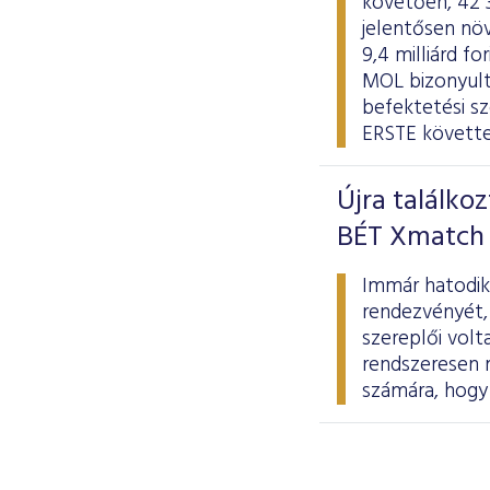
követően, 42 
jelentősen növ
9,4 milliárd f
MOL bizonyulta
befektetési s
ERSTE követte
Újra találko
BÉT Xmatch 
Immár hatodik
rendezvényét,
szereplői volt
rendszeresen 
számára, hogy