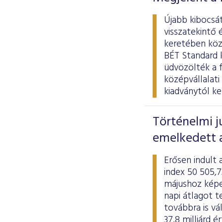
Újabb kibocsát
visszatekintő 
keretében köze
BÉT Standard k
üdvözölték a 
középvállalat
kiadványtól ke
Történelmi j
emelkedett 
Erősen indult
index 50 505,7
májushoz képes
napi átlagot t
továbbra is vá
37,8 milliárd