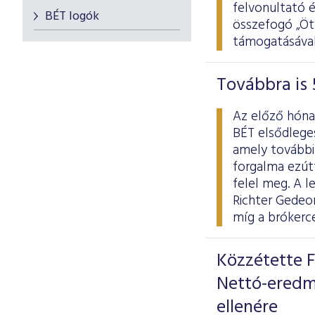
felvonultató 
BÉT logók
összefogó „Ötv
támogatásával
Továbbra is 
Az előző hóna
BÉT elsődlege
amely további 
forgalma ezútta
felel meg. A 
Richter Gedeon
míg a brókerc
Közzétette F
Nettó-eredm
ellenére