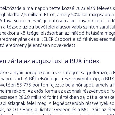
rtéktőzsde a mai napon tette közzé 2023 első féléves 
haladta 2,5 milliárd Ft-ot, amely 50%-kal magasabb a 
A tavalyi rekordévnél jelentősen alacsonyabb keresked
a tőzsde üzleti bevételei alacsonyabb szinten zárultak
nakkor a költségei elsősorban az infláció hatására me
eredményének és a KELER Csoport első féléves ered
tó eredmény jelentősen növekedett.
en zárta az augusztust a BUX index
ékre a nyári hónapokban a visszafogottság jellemző, a 
napot zárt. A BÉT elsődleges részvénymutatója, a BUX 
vetően 55 775 ponton fejezte be a hónapot, amely a h
nelmi rekord. Az erős forma az azonnali részvénypiac f
sszesen 286,8 milliárd forint értékben zajlott a keresked
 napi átlagnak felel meg. A legnépszerűbb részvények s
ás, az OTP Bank, a Richter Gedeon és a MOL zárt az élen,