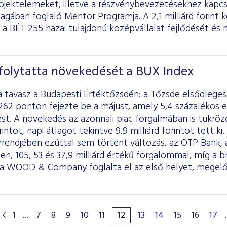
rojektelemeket, illetve a részvénybevezetésekhez kapc
agában foglaló Mentor Programja. A 2,1 milliárd forin
a BÉT 255 hazai tulajdonú középvállalat fejlődését é
folytatta növekedését a BUX Index
a tavasz a Budapesti Értéktőzsdén: a Tőzsde elsődlege
262 ponton fejezte be a májust, amely 5,4 százalékos e
est. A növekedés az azonnali piac forgalmában is tükrö
rintot, napi átlagot tekintve 9,9 milliárd forintot tett k
rrendjében ezúttal sem történt változás, az OTP Bank, 
en, 105, 53 és 37,9 milliárd értékű forgalommal, míg a
 a WOOD & Company foglalta el az első helyet, megelő
1
...
7
8
9
10
11
12
13
14
15
16
17
.