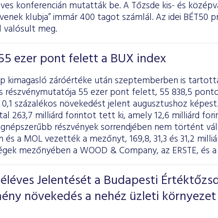
éves konferencián mutatták be. A Tőzsde kis- és középv
enek klubja” immár 400 tagot számlál. Az idei BÉT50 pr
 valósult meg.
55 ezer pont felett a BUX index
p kimagasló záróértéke után szeptemberben is tartotta
s részvénymutatója 55 ezer pont felett, 55 838,5 pont
0,1 százalékos növekedést jelent augusztushoz képest.
l 263,7 milliárd forintot tett ki, amely 12,6 milliárd for
legnépszerűbb részvények sorrendjében nem történt vál
 és a MOL vezették a mezőnyt, 169,8, 31,3 és 31,2 milli
égek mezőnyében a WOOD & Company, az ERSTE, és a C
éléves Jelentését a Budapesti Értéktőzs
ény növekedés a nehéz üzleti környezet