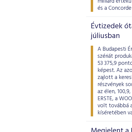
milliárd érté
és a Concorde
Évtizedek ót
júliusban
A Budapesti É
szériát produk
53 375,9 ponto
képest. Az azo
zajlott a kere
részvények so
az élen, 100,9
ERSTE, a WOOD
volt továbbá 
kíséretében va
Megjelent a 