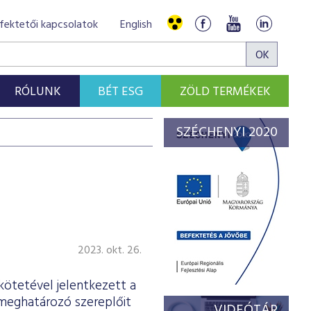
fektetői kapcsolatok
English
RÓLUNK
BÉT ESG
ZÖLD TERMÉKEK
SZÉCHENYI 2020
2023. okt. 26.
kötetével jelentkezett a
 meghatározó szereplőit
VIDEÓTÁR