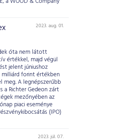
RSTE, a WOOD & Company
ex
2023. aug. 01.
dek óta nem látott
tív értékkel, majd végül
st jelent júniushoz
milliárd forint értékben
elel meg. A legnépszerűbb
s a Richter Gedeon zárt
kercégek mezőnyében az
hónap piaci eseménye
részvénykibocsátás (IPO)
2023. júl. 07.