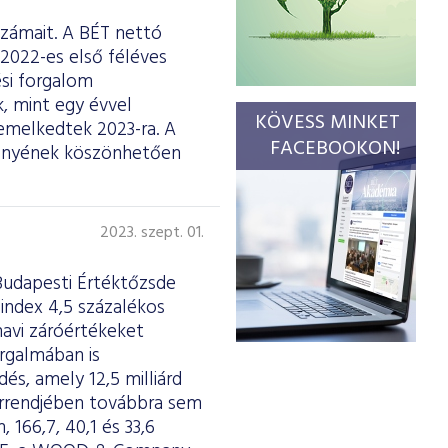
számait. A BÉT nettó
2022-es első féléves
ési forgalom
, mint egy évvel
KÖVESS MINKET
gemelkedtek 2023-ra. A
FACEBOOKON!
ményének köszönhetően
2023. szept. 01.
Budapesti Értéktőzsde
index 4,5 százalékos
avi záróértékeket
orgalmában is
és, amely 12,5 milliárd
orrendjében továbbra sem
 166,7, 40,1 és 33,6