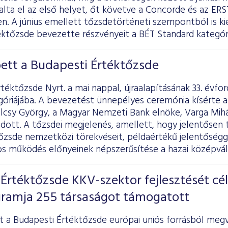
lta el az első helyet, őt követve a Concorde és az ERS
en. A június emellett tőzsdetörténeti szempontból is k
éktőzsde bevezette részvényeit a BÉT Standard kategóri
ett a Budapesti Értéktőzsde
téktőzsde Nyrt. a mai nappal, újraalapításának 33. évfo
góriájába. A bevezetést ünnepélyes ceremónia kísérte 
csy György, a Magyar Nemzeti Bank elnöke, Varga Mihál
ott. A tőzsdei megjelenés, amellett, hogy jelentősen t
őzsde nemzetközi törekvéseit, példaértékű jelentőséggel
nos működés előnyeinek népszerűsítése a hazai középvál
Értéktőzsde KKV-szektor fejlesztését cé
ramja 255 társaságot támogatott
t a Budapesti Értéktőzsde európai uniós forrásból megv