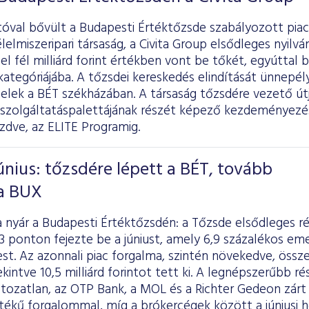
óval bővült a Budapesti Értéktőzsde szabályozott piac
élelmiszeripari társaság, a Civita Group elsődleges nyilv
l fél milliárd forint értékben vont be tőkét, egyúttal 
ategóriájába. A tőzsdei kereskedés elindítását ünnepé
felek a BÉT székházában. A társaság tőzsdére vezető út
i szolgáltatáspalettájának részét képező kezdeményezé
zdve, az ELITE Programig.
únius: tőzsdére lépett a BÉT, tovább
a BUX
 a nyár a Budapesti Értéktőzsdén: a Tőzsde elsődleges 
3 ponton fejezte be a júniust, amely 6,9 százalékos eme
t. Az azonnali piac forgalma, szintén növekedve, összes
ekintve 10,5 milliárd forintot tett ki. A legnépszerűbb r
ltozatlan, az OTP Bank, a MOL és a Richter Gedeon zárt a
 értékű forgalommal, míg a brókercégek között a júniu