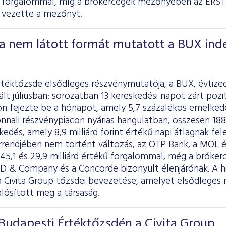
kű forgalommal, míg a brókercégek mezőnyében az E
 vezette a mezőnyt.
a nem látott formát mutatott a BUX ind
rtéktőzsde elsődleges részvénymutatója, a BUX, évtize
ált júliusban: sorozatban 13 kereskedési napot zárt pozi
n fejezte be a hónapot, amely 5,7 százalékos emelkedé
nnali részvénypiacon nyárias hangulatban, összesen 188 
skedés, amely 8,9 milliárd forint értékű napi átlagnak f
rrendjében nem történt változás, az OTP Bank, a MOL é
, 45,1 és 29,9 milliárd értékű forgalommal, még a bró
 & Company és a Concorde bizonyult élenjárónak. A 
a Civita Group tőzsdei bevezetése, amelyet elsődleges 
lósított meg a társaság.
Budapesti Értéktőzsdén a Civita Group