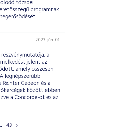
solódó tőzsdei
t keretösszegű programnak
s megerősödését
2023. jún. 01.
s részvénymutatója, a
melkedést jelent az
ződött, amely összesen
i. A legnépszerűbb
a Richter Gedeon és a
 brókercégek között ebben
zve a Concorde-ot és az
..
43