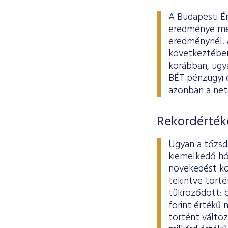
A Budapesti É
eredménye meg
eredménynél. 
következtében 
korábban, ugya
BÉT pénzügyi 
azonban a net
Rekordérték
Ugyan a tőzsd
kiemelkedő hó
növekedést kö
tekintve törté
tükröződött: ö
forint értékű
történt változ