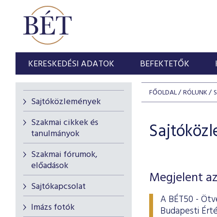
KERESKEDÉSI ADATOK
BEFEKTETŐK
FŐOLDAL
RÓLUNK
Sajtóközlemények
Szakmai cikkek és
Sajtóköz
tanulmányok
Szakmai fórumok,
előadások
Megjelent az
Sajtókapcsolat
A BÉT50 - Ötve
Imázs fotók
Budapesti Érté