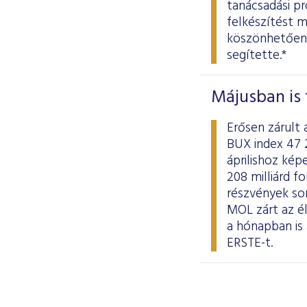
tanácsadási p
felkészítést m
köszönhetően 
segítette.*
Májusban is 
Erősen zárult 
BUX index 47 
áprilishoz kép
208 milliárd fo
részvények so
MOL zárt az él
a hónapban is
ERSTE-t.