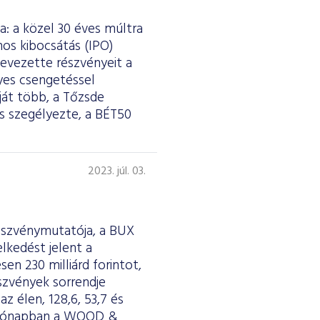
a: a közel 30 éves múltra
ános kibocsátás (IPO)
bevezette részvényeit a
lyes csengetéssel
ját több, a Tőzsde
s szegélyezte, a BÉT50
2023. júl. 03.
részvénymutatója, a BUX
lkedést jelent a
en 230 milliárd forintot,
észvények sorrendje
z élen, 128,6, 53,7 és
si hónapban a WOOD &