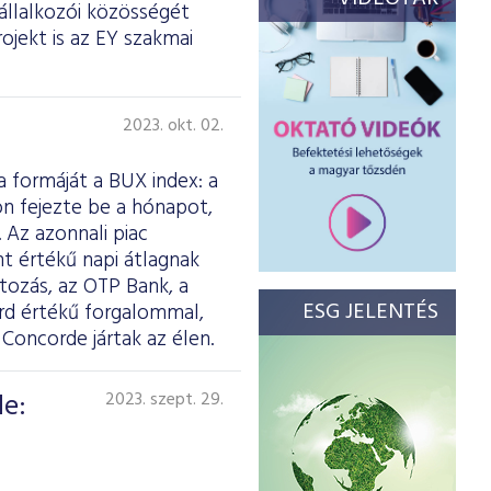
állalkozói közösségét
ojekt is az EY szakmai
2023. okt. 02.
 formáját a BUX index: a
on fejezte be a hónapot,
 Az azonnali piac
int értékű napi átlagnak
tozás, az OTP Bank, a
ESG JELENTÉS
árd értékű forgalommal,
oncorde jártak az élen.
de:
2023. szept. 29.