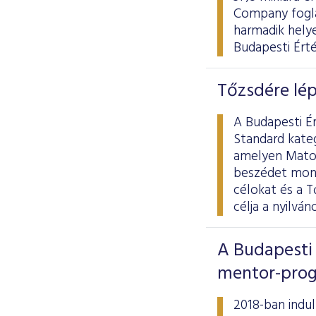
Company fogla
harmadik hely
Budapesti Ért
Tőzsdére lép
A Budapesti Ér
Standard kate
amelyen Matol
beszédet mond
célokat és a T
célja a nyilvá
A Budapesti 
mentor-prog
2018-ban indul