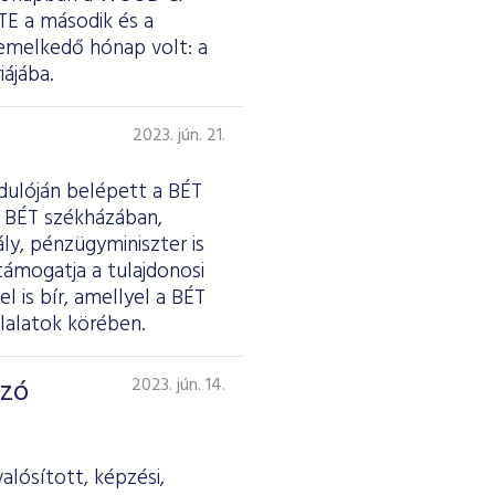
TE a második és a
iemelkedő hónap volt: a
ájába.
2023. jún. 21.
rdulóján belépett a BÉT
a BÉT székházában,
y, pénzügyminiszter is
ámogatja a tulajdonosi
 is bír, amellyel a BÉT
lalatok körében.
lzó
2023. jún. 14.
alósított, képzési,