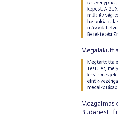
részvénypiaca
képest. A BUX
múlt év végi 
hasonlóan alak
második helyr
Befektetési Zr
Megalakult 
Megtartotta el
Testület, mely
korábbi és jel
elnök-vezériga
megalkotásába
Mozgalmas é
Budapesti É