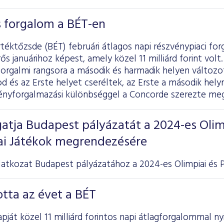
os forgalom a BÉT-en
téktőzsde (BÉT) februári átlagos napi részvénypiaci forga
ős januárihoz képest, amely közel 11 milliárd forint vol
forgalmi rangsora a második és harmadik helyen változ
 és az Erste helyet cseréltek, az Erste a második helyre
vényforgalmazási különbséggel a Concorde szerezte meg
atja Budapest pályázatát a 2024-es Olim
iai Játékok megrendezésére
atkozat Budapest pályázatához a 2024-es Olimpiai és Pa
otta az évet a BÉT
pját közel 11 milliárd forintos napi átlagforgalommal ny