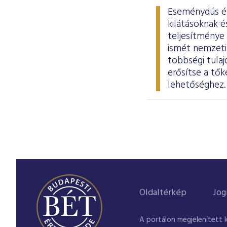
Eseménydús év 
kilátásoknak 
teljesítménye
ismét nemzeti 
többségi tula
erősítse a tők
lehetőséghez
Oldaltérkép
Jog
A portálon megjelenített 