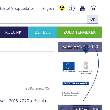
fektetői kapcsolatok
English
RÓLUNK
BÉT ESG
ZÖLD TERMÉKEK
SZÉCHENYI 2020
2016. márc. 09.
ves, 2016-2020 időszakra
VIDEÓTÁR