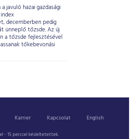
a javuló hazai gazdasági
 index
ket, decemberben pedig
át ünneplő tőzsde. Az új
 a tőzsde fejlesztésével
thassanak tőkebevonási
Karrier
Kapcsolat
English
 - 15 perccel késleltetettek.