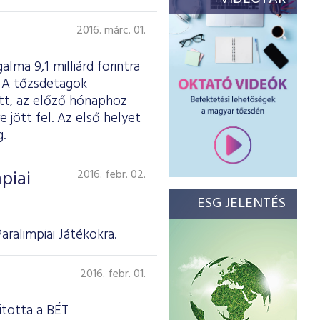
2016. márc. 01.
lma 9,1 milliárd forintra
t. A tőzsdetagok
ott, az előző hónaphoz
 jött fel. Az első helyet
.
piai
2016. febr. 02.
ESG JELENTÉS
ralimpiai Játékokra.
2016. febr. 01.
itotta a BÉT