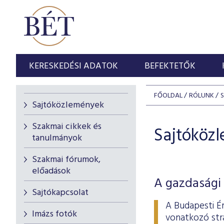
KERESKEDÉSI ADATOK
BEFEKTETŐK
FŐOLDAL
RÓLUNK
Sajtóközlemények
Szakmai cikkek és
Sajtóköz
tanulmányok
Szakmai fórumok,
előadások
A gazdasági 
Sajtókapcsolat
A Budapesti É
Imázs fotók
vonatkozó stra