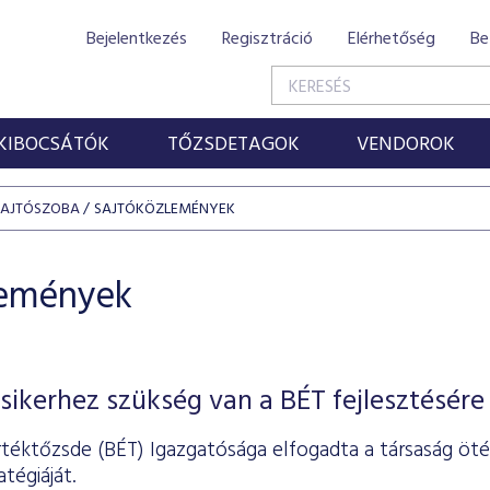
Bejelentkezés
Regisztráció
Elérhetőség
Be
KIBOCSÁTÓK
TŐZSDETAGOK
VENDOROK
SAJTÓSZOBA
SAJTÓKÖZLEMÉNYEK
lemények
sikerhez szükség van a BÉT fejlesztésére
rtéktőzsde (BÉT) Igazgatósága elfogadta a társaság öté
tégiáját.