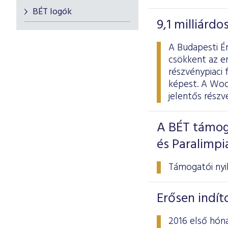
BÉT logók
9,1 milliárd
A Budapesti Ér
csökkent az er
részvénypiaci 
képest. A Wood
jelentős rész
A BÉT támog
és Paralimp
Támogatói nyil
Erősen indít
2016 első hóna