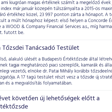
, ami kiugróan magas értéknek számít a megelőző évek 
 index már január közepén túlszárnyalta a 2015-ös max
záró értékhez közel, 23 997 ponton zárta a hónapot. A 
ult a múlt hónaphoz képest: első helyen a Concorde Ér
e a WOOD & Company Financial Services a.s., míg harma
t. futott be.
a Tőzsdei Tanácsadó Testület
ső, alakuló ülését a Budapesti Értéktőzsde által létr
nek tagjai meghatározó piaci szereplők, kamarák és áll
enlegi vezetői, elnöke dr. Patai Mihály korábbi tőzsdeeln
zgatója. A 17 tagú testület részt vesz a tőzsde új straté
n és a megvalósítás folyamatában.
vet követően új lehetőségek előtt a
rtéktőzsde