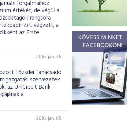
januári forgalmaihoz
imum értékét, de végül a
tőzsdetagok rangsora
tékpapír Zrt. végzett, a
dikként az Erste
KÖVESS MINKET
FACEBOOKON!
2016. jan. 26.
ehozott Tőzsdei Tanácsadó
amigazgatási szervezetek
ök, az UniCredit Bank
giájának a
2016. jan. 05.