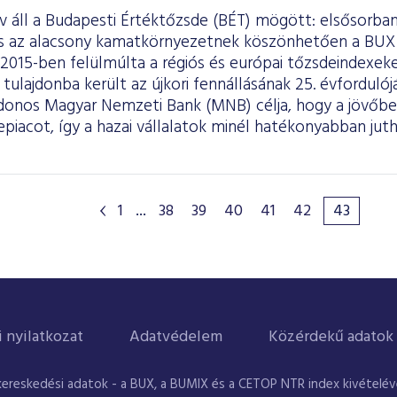
áll a Budapesti Értéktőzsde (BÉT) mögött: elsősorban 
és az alacsony kamatkörnyezetnek köszönhetően a BUX
 2015-ben felülmúlta a régiós és európai tőzsdeindexe
tulajdonba került az újkori fennállásának 25. évfordulój
jdonos Magyar Nemzeti Bank (MNB) célja, hogy a jövőben
epiacot, így a hazai vállalatok minél hatékonyabban ju
.
1
...
38
39
40
41
42
43
i nyilatkozat
Adatvédelem
Közérdekű adatok
kereskedési adatok - a BUX, a BUMIX és a CETOP NTR index kivételével