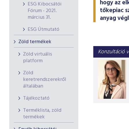
hogy az el
ESG Kibocsátói
tőkepiac s
Fórum - 2021.
március 31.
anyag végl
ESG Útmutató
Zöld termékek
Konzultáció v
Zöld virtuális
platform
Zöld
keretrendszerekről
általában
Tájékoztató
Terméklista, zöld
termékek