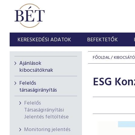
KERESKEDÉSI ADATOK
BEFEKTETŐK
FŐOLDAL
KIBOCSÁT
Ajánlások
kibocsátóknak
ESG Konz
Felelős
társaságirányítás
Felelős
Társaságirányítási
Jelentés feltöltése
Monitoring jelentés