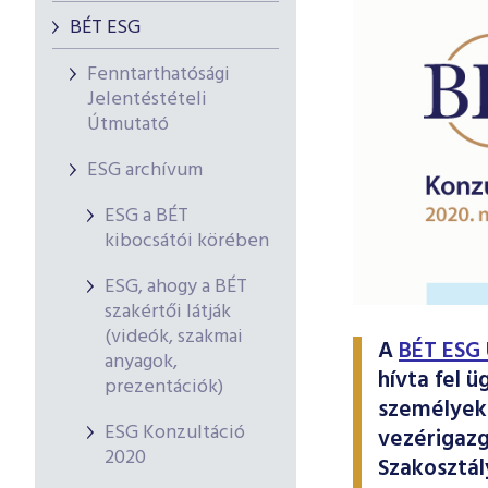
BÉT ESG
Fenntarthatósági
Jelentéstételi
Útmutató
ESG archívum
ESG a BÉT
kibocsátói körében
ESG, ahogy a BÉT
szakértői látják
(videók, szakmai
A
BÉT ESG 
anyagok,
hívta fel 
prezentációk)
személyeke
ESG Konzultáció
vezérigazg
2020
Szakosztál