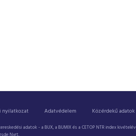
i nyilatkozat
Adatvédelem
Közérdekű adatok
kereskedési adatok - a BUX, a BUMIX és a CETOP NTR index kivételével
zsde Nyrt.