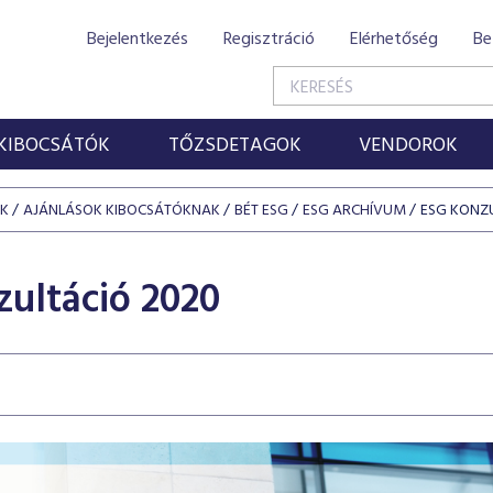
Bejelentkezés
Regisztráció
Elérhetőség
Be
KIBOCSÁTÓK
TŐZSDETAGOK
VENDOROK
ÓK
AJÁNLÁSOK KIBOCSÁTÓKNAK
BÉT ESG
ESG ARCHÍVUM
ESG KONZ
ultáció 2020