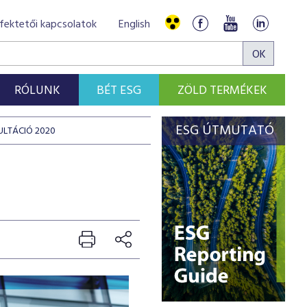
fektetői kapcsolatok
English
RÓLUNK
BÉT ESG
ZÖLD TERMÉKEK
ESG ÚTMUTATÓ
ULTÁCIÓ 2020