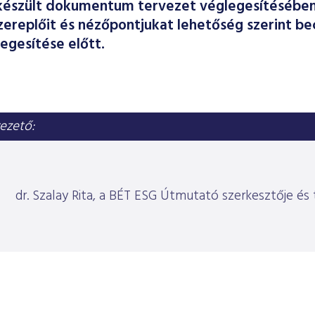
készült dokumentum tervezet véglegesítésében 
zereplőit és nézőpontjukat lehetőség szerint b
egesítése előtt.
ezető:
dr. Szalay Rita, a BÉT ESG Útmutató szerkesztője és 