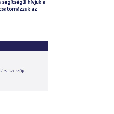
segítségül hívjuk a
ecsatornázzuk az
társ-szerzője