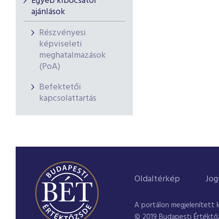
Egyéb kibocsátói
ajánlások
Részvényesi
képviseleti
meghatalmazások
(PoA)
Befektetői
kapcsolattartás
Oldaltérkép
Jog
A portálon megjelenített 
© 2019 Budapesti Értéktő