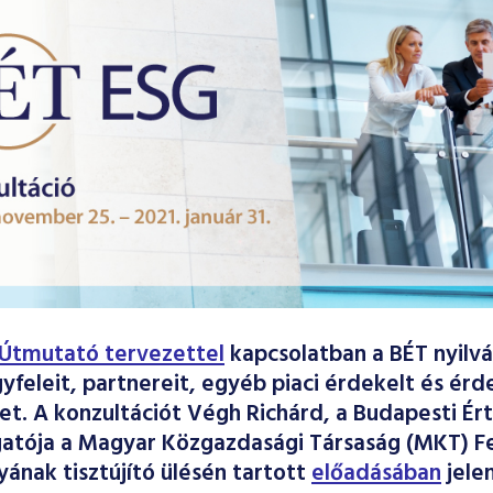
Útmutató tervezettel
kapcsolatban a BÉT nyilvá
ügyfeleit, partnereit, egyéb piaci érdekelt és ér
t. A konzultációt Végh Richárd, a Budapesti Ér
atója a Magyar Közgazdasági Társaság (MKT) F
yának tisztújító ülésén tartott
előadásában
jelen