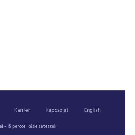
Karrier
Kapcsolat
English
 - 15 perccel késleltetettek.